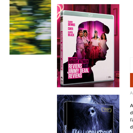
A
A
d
l
d