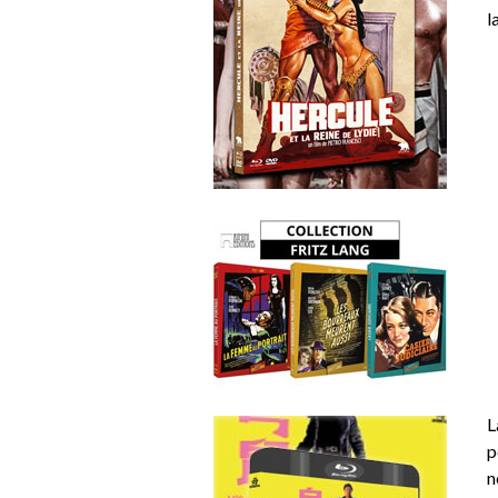
l
L
p
n