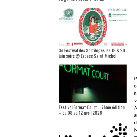
3è Festival des Sortilèges les 19 & 20
juin soirs @ Espace Saint Michel
P
c
n
v
Festival Format Court – 7ème édition
N
– du 08 au 12 avril 2026
a
d
M
m