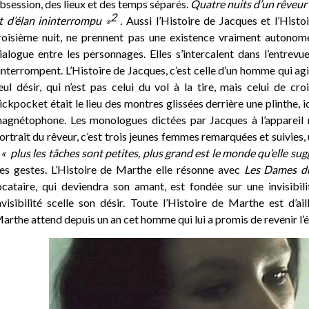
bsession, des lieux et des temps séparés.
Quatre nuits d’un rêveur
2
t d’élan ininterrompu »
.
Aussi l’Histoire de Jacques et l’Histo
roisième nuit, ne prennent pas une existence vraiment autonome
ialogue entre les personnages. Elles s’intercalent dans l’entrevu
’interrompent. L’Histoire de Jacques, c’est celle d’un homme qui a
eul désir, qui n’est pas celui du vol à la tire, mais celui de c
ickpocket était le lieu des montres glissées derrière une plinthe, ic
agnétophone. Les monologues dictées par Jacques à l’appareil 
ortrait du rêveur, c’est trois jeunes femmes remarquées et suivies
–
« plus les tâches sont petites, plus grand est le monde qu’elle sug
es gestes. L’Histoire de Marthe elle résonne avec
Les Dames du
ocataire, qui deviendra son amant, est fondée sur une invisibil
nvisibilité scelle son désir. Toute l’Histoire de Marthe est d’ai
arthe attend depuis un an cet homme qui lui a promis de revenir l’