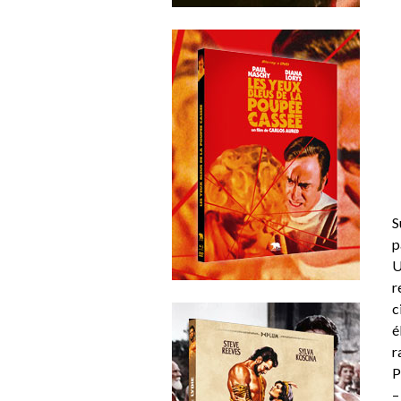
S
p
U
r
c
é
r
P
–