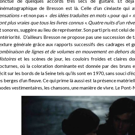
onctué de quelques accords très secs de guitare. Et déjà 
inématographique de Bresson est là. Celle d’un cinéaste qui a
ensations »
et non pas «
des idées traduites en mots »,
pour qui
« 
ont plus vraies que tous les livres connus ».
Quatre nuits d’un rêve
t sonores, suggère au lieu de représenter. Son parti pris est celui de
’intériorité. D’ailleurs Bresson ne
propose pas une succession de ta
exture générale grâce aux rapports successifs des cadrages et g
ombinaison de lignes et de volumes en mouvement en dehors de ce 
istoires
et les scènes de jour, les couloirs froides et claires 
octurnes, où la coloration dominante est donnée par des bruns et 
écit sur les bords de la Seine tels qu’ils sont en 1970, sans souci d’
es berges d’un fleuve. Ce qui prime là aussi est la présence matériell
odes vestimentaires, les chansons, une manière de vivre. Le Pont-N