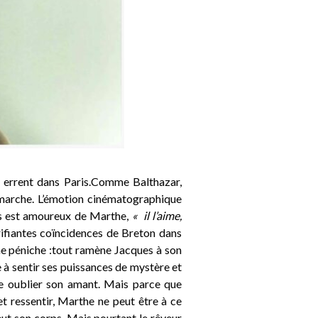
s errent dans Paris.Comme Balthazar,
arche. L’émotion cinématographique
ues est amoureux de Marthe,
« il l’aime,
rifiantes coïncidences de Breton dans
’une péniche :tout ramène Jacques à son
e à sentir ses puissances de mystère et
re oublier son amant. Mais parce que
et ressentir, Marthe ne peut être à ce
ut son corps. Mais pourtant le rêveur