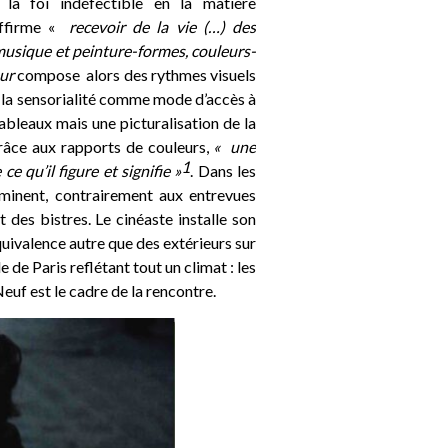
la foi indéfectible en la matière
ffirme «
recevoir de la vie (…) des
musique et peinture-formes, couleurs-
ur
compose alors des rythmes visuels
la sensorialité comme mode d’accès à
bleaux mais une picturalisation de la
râce aux rapports de couleurs,
« une
1
qu’il figure et signifie »
. Dans les
dominent, contrairement aux entrevues
des bistres. Le cinéaste installe son
équivalence autre que des extérieurs sur
e de Paris reflétant tout un climat : les
euf est le cadre de la rencontre.