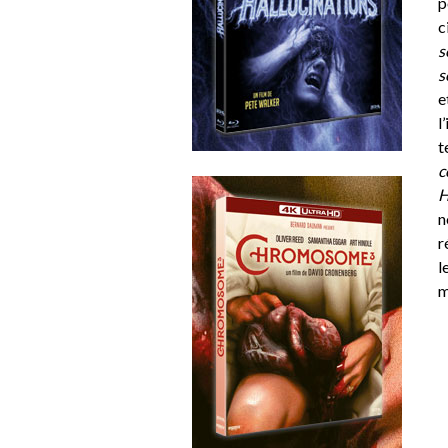
p
c
s
s
e
l
t
c
H
n
r
l
m