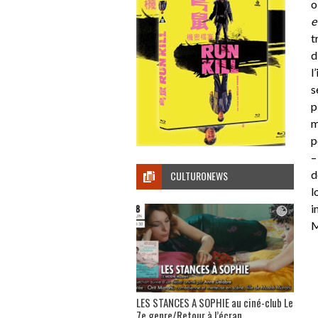
o
e
t
d
l
s
p
m
p
d
CULTURONEWS
l
i
M
LES STANCES A SOPHIE au ciné-club Le
7e genre/Retour à l’écran