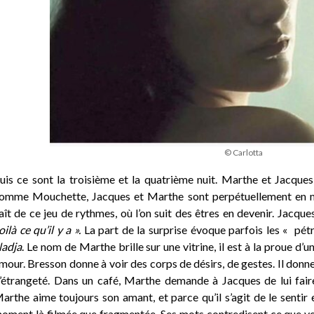
© Carlotta
uis ce sont la troisième et la quatrième nuit. Marthe et Jacque
omme Mouchette, Jacques et Marthe sont perpétuellement en m
aît de ce jeu de rythmes, où l’on suit des êtres en devenir. Jacq
oilà ce qu’il y a ».
La part de la surprise évoque parfois les « pét
adja
. Le nom de Marthe brille sur une vitrine, il est à la proue d
mour. Bresson donne à voir des corps de désirs, de gestes. Il donn
’étrangeté. Dans un café, Marthe demande à Jacques de lui fai
arthe aime toujours son amant, et parce qu’il s’agit de le sentir 
oment là filmée que fragmentée. Ses mots contredisent ce que ve