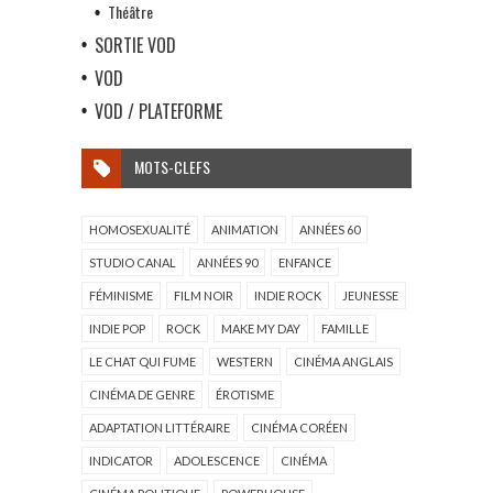
Théâtre
SORTIE VOD
VOD
VOD / PLATEFORME
MOTS-CLEFS
HOMOSEXUALITÉ
ANIMATION
ANNÉES 60
STUDIO CANAL
ANNÉES 90
ENFANCE
FÉMINISME
FILM NOIR
INDIE ROCK
JEUNESSE
INDIE POP
ROCK
MAKE MY DAY
FAMILLE
LE CHAT QUI FUME
WESTERN
CINÉMA ANGLAIS
CINÉMA DE GENRE
ÉROTISME
ADAPTATION LITTÉRAIRE
CINÉMA CORÉEN
INDICATOR
ADOLESCENCE
CINÉMA