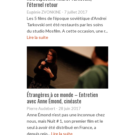
l’éternel retour
Eugénie ZVONKINE
-
7 juillet 2017
Les 5 films de l’époque soviétique d’Andreï
Tarkovski ont été restaurés par les soins
du studio Mosfilm. A cette occasion, une r...
Lire la suite
Étrangères à ce monde – Entretien
avec Anne Émond, cinéaste
Pierre Audebert
-
28 juin 2017
Anne Émond n’est pas une inconnue chez
nous, mais Nuit # 1, son premier film et le
seul à avoir été distribué en France, a
depuis rejo...
Lire la suite