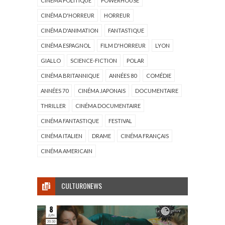
CINÉMA POLITIQUE
POWERHOUSE
CINÉMA D'HORREUR
HORREUR
CINÉMA D'ANIMATION
FANTASTIQUE
CINÉMA ESPAGNOL
FILM D'HORREUR
LYON
GIALLO
SCIENCE-FICTION
POLAR
CINÉMA BRITANNIQUE
ANNÉES 80
COMÉDIE
ANNÉES 70
CINÉMA JAPONAIS
DOCUMENTAIRE
THRILLER
CINÉMA DOCUMENTAIRE
CINÉMA FANTASTIQUE
FESTIVAL
CINÉMA ITALIEN
DRAME
CINÉMA FRANÇAIS
CINÉMA AMERICAIN
CULTURONEWS