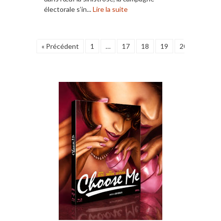
électorale s’in...
Lire la suite
« Précédent
1
…
17
18
19
20
21