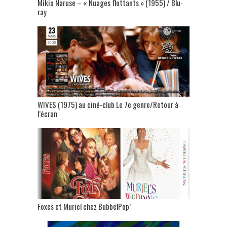
Mikio Naruse – « Nuages flottants » (1955) / Blu-
ray
WIVES (1975) au ciné-club Le 7e genre/Retour à
l’écran
Foxes et Muriel chez BubbelPop’