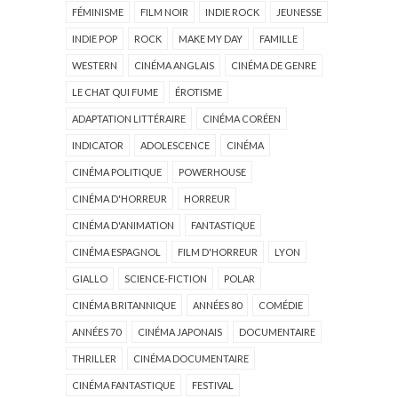
FÉMINISME
FILM NOIR
INDIE ROCK
JEUNESSE
INDIE POP
ROCK
MAKE MY DAY
FAMILLE
WESTERN
CINÉMA ANGLAIS
CINÉMA DE GENRE
LE CHAT QUI FUME
ÉROTISME
ADAPTATION LITTÉRAIRE
CINÉMA CORÉEN
INDICATOR
ADOLESCENCE
CINÉMA
CINÉMA POLITIQUE
POWERHOUSE
CINÉMA D'HORREUR
HORREUR
CINÉMA D'ANIMATION
FANTASTIQUE
CINÉMA ESPAGNOL
FILM D'HORREUR
LYON
GIALLO
SCIENCE-FICTION
POLAR
CINÉMA BRITANNIQUE
ANNÉES 80
COMÉDIE
ANNÉES 70
CINÉMA JAPONAIS
DOCUMENTAIRE
THRILLER
CINÉMA DOCUMENTAIRE
CINÉMA FANTASTIQUE
FESTIVAL