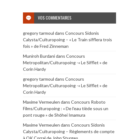
VOS COMMENTAIRES
gregory tarmoul
dans
Concours Sidonis
Calysta/Culturopoing – « Le Train sifflera trois
fois » de Fred Zinneman
Muniroh Burdani
dans
Concours
Metropolitan/Culturopoing -« Le Sifflet » de
Corin Hardy
gregory tarmoul
dans
Concours
Metropolitan/Culturopoing -« Le Sifflet » de
Corin Hardy
Maxime Vermeulen
dans
Concours Roboto
Films/Culturopoing : « De l’eau tiède sous un
pont rouge » de Shōhei Imamura
Maxime Vermeulen
dans
Concours Sidonis
Calysta/Culturopoing – Règlements de compte
à OK Corral de John Sturges