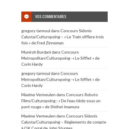
VOS COMMENTAIRES
gregory tarmoul
dans
Concours Sidonis
Calysta/Culturopoing – « Le Train sifflera trois
fois » de Fred Zinneman
Muniroh Burdani
dans
Concours
Metropolitan/Culturopoing -« Le Sifflet » de
Corin Hardy
gregory tarmoul
dans
Concours
Metropolitan/Culturopoing -« Le Sifflet » de
Corin Hardy
Maxime Vermeulen
dans
Concours Roboto
Films/Culturopoing : « De l’eau tiède sous un
pont rouge » de Shōhei Imamura
Maxime Vermeulen
dans
Concours Sidonis
Calysta/Culturopoing – Règlements de compte
à OK Corral de John Sturges