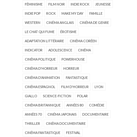
FÉMINISME
FILM NOIR
INDIE ROCK
JEUNESSE
INDIE POP
ROCK
MAKE MY DAY
FAMILLE
WESTERN
CINÉMA ANGLAIS
CINÉMA DE GENRE
LE CHAT QUI FUME
ÉROTISME
ADAPTATION LITTÉRAIRE
CINÉMA CORÉEN
INDICATOR
ADOLESCENCE
CINÉMA
CINÉMA POLITIQUE
POWERHOUSE
CINÉMA D'HORREUR
HORREUR
CINÉMA D'ANIMATION
FANTASTIQUE
CINÉMA ESPAGNOL
FILM D'HORREUR
LYON
GIALLO
SCIENCE-FICTION
POLAR
CINÉMA BRITANNIQUE
ANNÉES 80
COMÉDIE
ANNÉES 70
CINÉMA JAPONAIS
DOCUMENTAIRE
THRILLER
CINÉMA DOCUMENTAIRE
CINÉMA FANTASTIQUE
FESTIVAL