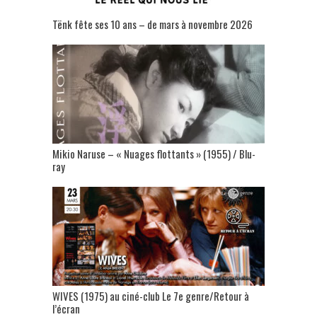
Tënk fête ses 10 ans – de mars à novembre 2026
Mikio Naruse – « Nuages flottants » (1955) / Blu-
ray
WIVES (1975) au ciné-club Le 7e genre/Retour à
l’écran