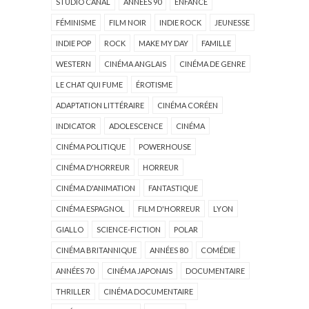
STUDIO CANAL
ANNÉES 90
ENFANCE
FÉMINISME
FILM NOIR
INDIE ROCK
JEUNESSE
INDIE POP
ROCK
MAKE MY DAY
FAMILLE
WESTERN
CINÉMA ANGLAIS
CINÉMA DE GENRE
LE CHAT QUI FUME
ÉROTISME
ADAPTATION LITTÉRAIRE
CINÉMA CORÉEN
INDICATOR
ADOLESCENCE
CINÉMA
CINÉMA POLITIQUE
POWERHOUSE
CINÉMA D'HORREUR
HORREUR
CINÉMA D'ANIMATION
FANTASTIQUE
CINÉMA ESPAGNOL
FILM D'HORREUR
LYON
GIALLO
SCIENCE-FICTION
POLAR
CINÉMA BRITANNIQUE
ANNÉES 80
COMÉDIE
ANNÉES 70
CINÉMA JAPONAIS
DOCUMENTAIRE
THRILLER
CINÉMA DOCUMENTAIRE