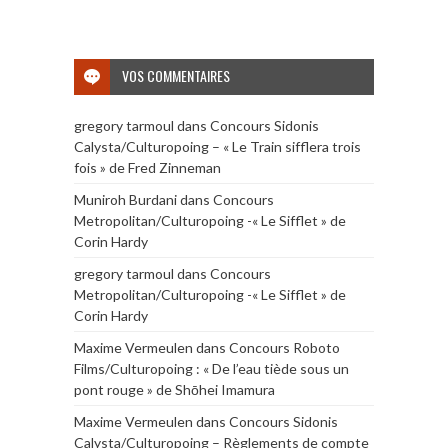
VOS COMMENTAIRES
gregory tarmoul
dans
Concours Sidonis
Calysta/Culturopoing – « Le Train sifflera trois
fois » de Fred Zinneman
Muniroh Burdani
dans
Concours
Metropolitan/Culturopoing -« Le Sifflet » de
Corin Hardy
gregory tarmoul
dans
Concours
Metropolitan/Culturopoing -« Le Sifflet » de
Corin Hardy
Maxime Vermeulen
dans
Concours Roboto
Films/Culturopoing : « De l’eau tiède sous un
pont rouge » de Shōhei Imamura
Maxime Vermeulen
dans
Concours Sidonis
Calysta/Culturopoing – Règlements de compte