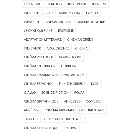
FÉMINISME
FILM NOIR
INDIE ROCK
JEUNESSE
INDIE POP
ROCK
MAKE MY DAY
FAMILLE
WESTERN
CINÉMA ANGLAIS
CINÉMA DE GENRE
LE CHAT QUI FUME
ÉROTISME
ADAPTATION LITTÉRAIRE
CINÉMA CORÉEN
INDICATOR
ADOLESCENCE
CINÉMA
CINÉMA POLITIQUE
POWERHOUSE
CINÉMA D'HORREUR
HORREUR
CINÉMA D'ANIMATION
FANTASTIQUE
CINÉMA ESPAGNOL
FILM D'HORREUR
LYON
GIALLO
SCIENCE-FICTION
POLAR
CINÉMA BRITANNIQUE
ANNÉES 80
COMÉDIE
ANNÉES 70
CINÉMA JAPONAIS
DOCUMENTAIRE
THRILLER
CINÉMA DOCUMENTAIRE
CINÉMA FANTASTIQUE
FESTIVAL