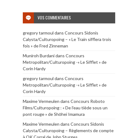
VOS COMMENTAIRES
gregory tarmoul
dans
Concours Sidonis
Calysta/Culturopoing – « Le Train sifflera trois
fois » de Fred Zinneman
Muniroh Burdani
dans
Concours
Metropolitan/Culturopoing -« Le Sifflet » de
Corin Hardy
gregory tarmoul
dans
Concours
Metropolitan/Culturopoing -« Le Sifflet » de
Corin Hardy
Maxime Vermeulen
dans
Concours Roboto
Films/Culturopoing : « De l’eau tiède sous un
pont rouge » de Shōhei Imamura
Maxime Vermeulen
dans
Concours Sidonis
Calysta/Culturopoing – Règlements de compte
à OK Corral de John Sturges