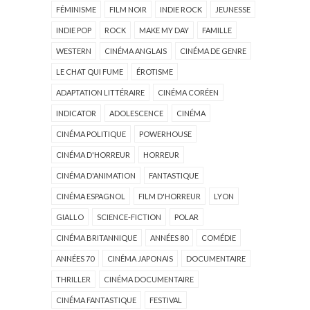
FÉMINISME
FILM NOIR
INDIE ROCK
JEUNESSE
INDIE POP
ROCK
MAKE MY DAY
FAMILLE
WESTERN
CINÉMA ANGLAIS
CINÉMA DE GENRE
LE CHAT QUI FUME
ÉROTISME
ADAPTATION LITTÉRAIRE
CINÉMA CORÉEN
INDICATOR
ADOLESCENCE
CINÉMA
CINÉMA POLITIQUE
POWERHOUSE
CINÉMA D'HORREUR
HORREUR
CINÉMA D'ANIMATION
FANTASTIQUE
CINÉMA ESPAGNOL
FILM D'HORREUR
LYON
GIALLO
SCIENCE-FICTION
POLAR
CINÉMA BRITANNIQUE
ANNÉES 80
COMÉDIE
ANNÉES 70
CINÉMA JAPONAIS
DOCUMENTAIRE
THRILLER
CINÉMA DOCUMENTAIRE
CINÉMA FANTASTIQUE
FESTIVAL