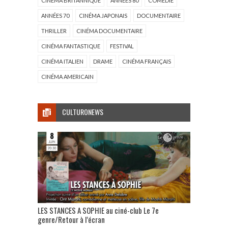
CINÉMA BRITANNIQUE
ANNÉES 80
COMÉDIE
ANNÉES 70
CINÉMA JAPONAIS
DOCUMENTAIRE
THRILLER
CINÉMA DOCUMENTAIRE
CINÉMA FANTASTIQUE
FESTIVAL
CINÉMA ITALIEN
DRAME
CINÉMA FRANÇAIS
CINÉMA AMERICAIN
CULTURONEWS
LES STANCES A SOPHIE au ciné-club Le 7e
genre/Retour à l’écran