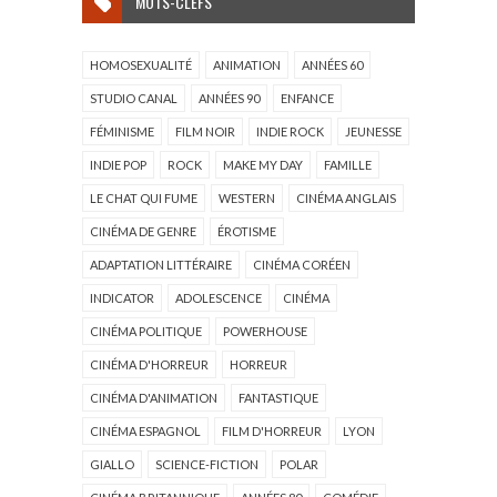
MOTS-CLEFS
HOMOSEXUALITÉ
ANIMATION
ANNÉES 60
STUDIO CANAL
ANNÉES 90
ENFANCE
FÉMINISME
FILM NOIR
INDIE ROCK
JEUNESSE
INDIE POP
ROCK
MAKE MY DAY
FAMILLE
LE CHAT QUI FUME
WESTERN
CINÉMA ANGLAIS
CINÉMA DE GENRE
ÉROTISME
ADAPTATION LITTÉRAIRE
CINÉMA CORÉEN
INDICATOR
ADOLESCENCE
CINÉMA
CINÉMA POLITIQUE
POWERHOUSE
CINÉMA D'HORREUR
HORREUR
CINÉMA D'ANIMATION
FANTASTIQUE
CINÉMA ESPAGNOL
FILM D'HORREUR
LYON
GIALLO
SCIENCE-FICTION
POLAR