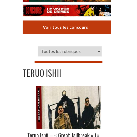
Voir tous les concours
TERUO ISHII
Teruo Ishii – « Great Jailbreak » («