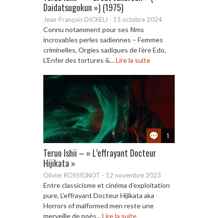
Daidatsugokun ») (1975)
Jean-François DICKELI
-
13 octobre 2024
Connu notamment pour ses films
incroyables perles sadiennes – Femmes
criminelles, Orgies sadiques de l’ère Edo,
L’Enfer des tortures &...
Lire la suite
1
Teruo Ishii – « L’effrayant Docteur
Hijikata »
Olivier ROSSIGNOT
-
12 novembre 2023
Entre classicisme et cinéma d’exploitation
pure, L’effrayant Docteur Hijikata aka
Horrors of malformed men reste une
merveille de poés...
Lire la suite