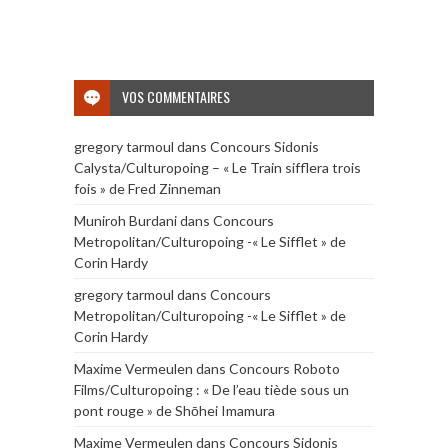
VOS COMMENTAIRES
gregory tarmoul
dans
Concours Sidonis
Calysta/Culturopoing – « Le Train sifflera trois
fois » de Fred Zinneman
Muniroh Burdani
dans
Concours
Metropolitan/Culturopoing -« Le Sifflet » de
Corin Hardy
gregory tarmoul
dans
Concours
Metropolitan/Culturopoing -« Le Sifflet » de
Corin Hardy
Maxime Vermeulen
dans
Concours Roboto
Films/Culturopoing : « De l’eau tiède sous un
pont rouge » de Shōhei Imamura
Maxime Vermeulen
dans
Concours Sidonis