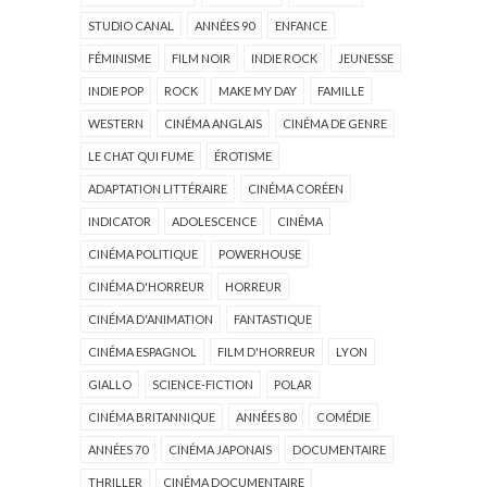
STUDIO CANAL
ANNÉES 90
ENFANCE
FÉMINISME
FILM NOIR
INDIE ROCK
JEUNESSE
INDIE POP
ROCK
MAKE MY DAY
FAMILLE
WESTERN
CINÉMA ANGLAIS
CINÉMA DE GENRE
LE CHAT QUI FUME
ÉROTISME
ADAPTATION LITTÉRAIRE
CINÉMA CORÉEN
INDICATOR
ADOLESCENCE
CINÉMA
CINÉMA POLITIQUE
POWERHOUSE
CINÉMA D'HORREUR
HORREUR
CINÉMA D'ANIMATION
FANTASTIQUE
CINÉMA ESPAGNOL
FILM D'HORREUR
LYON
GIALLO
SCIENCE-FICTION
POLAR
CINÉMA BRITANNIQUE
ANNÉES 80
COMÉDIE
ANNÉES 70
CINÉMA JAPONAIS
DOCUMENTAIRE
THRILLER
CINÉMA DOCUMENTAIRE