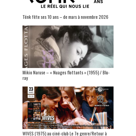
Tënk fête ses 10 ans – de mars à novembre 2026
Mikio Naruse – « Nuages flottants » (1955) / Blu-
ray
WIVES (1975) au ciné-club Le 7e genre/Retour à