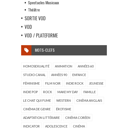
Spectacles Musicaux
Théâtre
SORTIE VOD
VOD
VOD / PLATEFORME
MOTS-CLEFS
HOMOSEXUALITÉ
ANIMATION
ANNÉES 60
STUDIO CANAL
ANNÉES 90
ENFANCE
FÉMINISME
FILM NOIR
INDIE ROCK
JEUNESSE
INDIE POP
ROCK
MAKE MY DAY
FAMILLE
LE CHAT QUI FUME
WESTERN
CINÉMA ANGLAIS
CINÉMA DE GENRE
ÉROTISME
ADAPTATION LITTÉRAIRE
CINÉMA CORÉEN
INDICATOR
ADOLESCENCE
CINÉMA