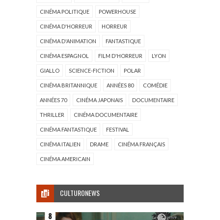
CINÉMA POLITIQUE
POWERHOUSE
CINÉMA D'HORREUR
HORREUR
CINÉMA D'ANIMATION
FANTASTIQUE
CINÉMA ESPAGNOL
FILM D'HORREUR
LYON
GIALLO
SCIENCE-FICTION
POLAR
CINÉMA BRITANNIQUE
ANNÉES 80
COMÉDIE
ANNÉES 70
CINÉMA JAPONAIS
DOCUMENTAIRE
THRILLER
CINÉMA DOCUMENTAIRE
CINÉMA FANTASTIQUE
FESTIVAL
CINÉMA ITALIEN
DRAME
CINÉMA FRANÇAIS
CINÉMA AMERICAIN
CULTURONEWS