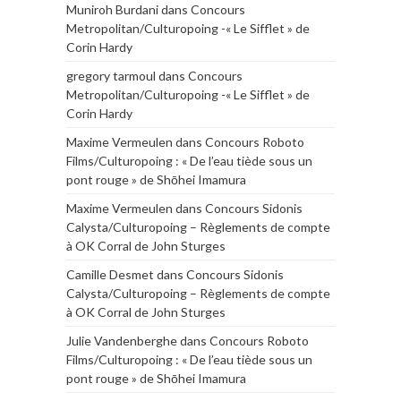
Muniroh Burdani
dans
Concours
Metropolitan/Culturopoing -« Le Sifflet » de
Corin Hardy
gregory tarmoul
dans
Concours
Metropolitan/Culturopoing -« Le Sifflet » de
Corin Hardy
Maxime Vermeulen
dans
Concours Roboto
Films/Culturopoing : « De l’eau tiède sous un
pont rouge » de Shōhei Imamura
Maxime Vermeulen
dans
Concours Sidonis
Calysta/Culturopoing – Règlements de compte
à OK Corral de John Sturges
Camille Desmet
dans
Concours Sidonis
Calysta/Culturopoing – Règlements de compte
à OK Corral de John Sturges
Julie Vandenberghe
dans
Concours Roboto
Films/Culturopoing : « De l’eau tiède sous un
pont rouge » de Shōhei Imamura