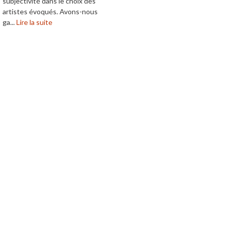
subjectivité dans le choix des
artistes évoqués. Avons-nous
ga...
Lire la suite