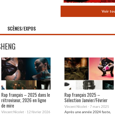
Voir to
SCÈNES/EXPOS
SHENG
Rap français – 2025 dans le
Rap français 2025 –
rétroviseur, 2026 en ligne
Sélection Janvier/Février
de mire
Vincent Nicolet
-
7 mars 2025
Après une année 2024 faste,
Vincent Nicolet
-
12 février 2026