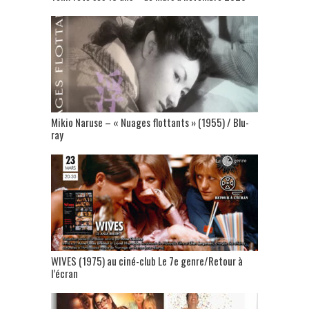
Mikio Naruse – « Nuages flottants » (1955) / Blu-
ray
WIVES (1975) au ciné-club Le 7e genre/Retour à
l’écran