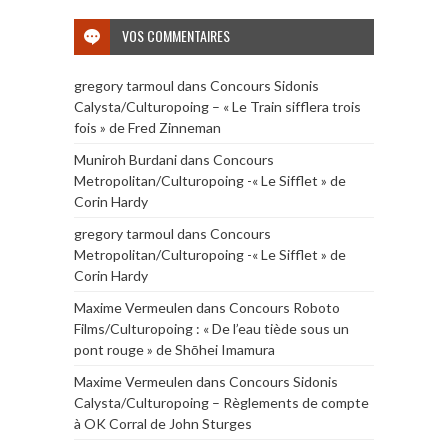
VOS COMMENTAIRES
gregory tarmoul
dans
Concours Sidonis
Calysta/Culturopoing – « Le Train sifflera trois
fois » de Fred Zinneman
Muniroh Burdani
dans
Concours
Metropolitan/Culturopoing -« Le Sifflet » de
Corin Hardy
gregory tarmoul
dans
Concours
Metropolitan/Culturopoing -« Le Sifflet » de
Corin Hardy
Maxime Vermeulen
dans
Concours Roboto
Films/Culturopoing : « De l’eau tiède sous un
pont rouge » de Shōhei Imamura
Maxime Vermeulen
dans
Concours Sidonis
Calysta/Culturopoing – Règlements de compte
à OK Corral de John Sturges