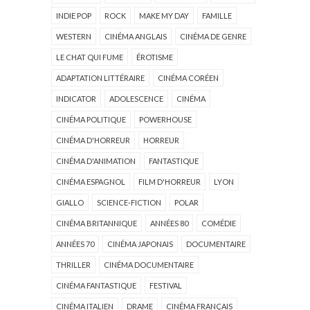
INDIE POP
ROCK
MAKE MY DAY
FAMILLE
WESTERN
CINÉMA ANGLAIS
CINÉMA DE GENRE
LE CHAT QUI FUME
ÉROTISME
ADAPTATION LITTÉRAIRE
CINÉMA CORÉEN
INDICATOR
ADOLESCENCE
CINÉMA
CINÉMA POLITIQUE
POWERHOUSE
CINÉMA D'HORREUR
HORREUR
CINÉMA D'ANIMATION
FANTASTIQUE
CINÉMA ESPAGNOL
FILM D'HORREUR
LYON
GIALLO
SCIENCE-FICTION
POLAR
CINÉMA BRITANNIQUE
ANNÉES 80
COMÉDIE
ANNÉES 70
CINÉMA JAPONAIS
DOCUMENTAIRE
THRILLER
CINÉMA DOCUMENTAIRE
CINÉMA FANTASTIQUE
FESTIVAL
CINÉMA ITALIEN
DRAME
CINÉMA FRANÇAIS