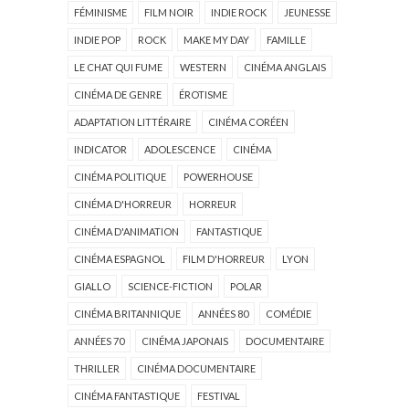
FÉMINISME
FILM NOIR
INDIE ROCK
JEUNESSE
INDIE POP
ROCK
MAKE MY DAY
FAMILLE
LE CHAT QUI FUME
WESTERN
CINÉMA ANGLAIS
CINÉMA DE GENRE
ÉROTISME
ADAPTATION LITTÉRAIRE
CINÉMA CORÉEN
INDICATOR
ADOLESCENCE
CINÉMA
CINÉMA POLITIQUE
POWERHOUSE
CINÉMA D'HORREUR
HORREUR
CINÉMA D'ANIMATION
FANTASTIQUE
CINÉMA ESPAGNOL
FILM D'HORREUR
LYON
GIALLO
SCIENCE-FICTION
POLAR
CINÉMA BRITANNIQUE
ANNÉES 80
COMÉDIE
ANNÉES 70
CINÉMA JAPONAIS
DOCUMENTAIRE
THRILLER
CINÉMA DOCUMENTAIRE
CINÉMA FANTASTIQUE
FESTIVAL