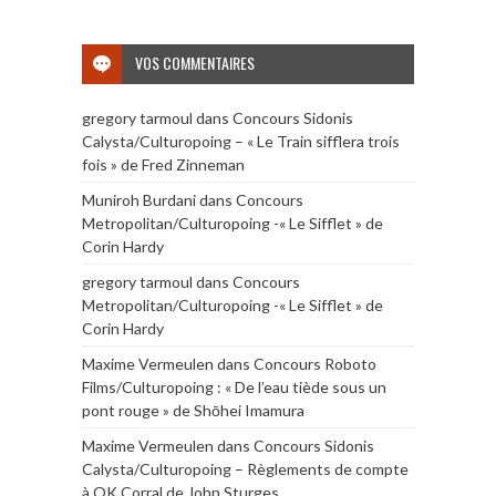
VOS COMMENTAIRES
gregory tarmoul
dans
Concours Sidonis
Calysta/Culturopoing – « Le Train sifflera trois
fois » de Fred Zinneman
Muniroh Burdani
dans
Concours
Metropolitan/Culturopoing -« Le Sifflet » de
Corin Hardy
gregory tarmoul
dans
Concours
Metropolitan/Culturopoing -« Le Sifflet » de
Corin Hardy
Maxime Vermeulen
dans
Concours Roboto
Films/Culturopoing : « De l’eau tiède sous un
pont rouge » de Shōhei Imamura
Maxime Vermeulen
dans
Concours Sidonis
Calysta/Culturopoing – Règlements de compte
à OK Corral de John Sturges