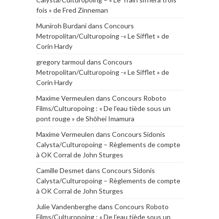
fois » de Fred Zinneman
Muniroh Burdani
dans
Concours
Metropolitan/Culturopoing -« Le Sifflet » de
Corin Hardy
gregory tarmoul
dans
Concours
Metropolitan/Culturopoing -« Le Sifflet » de
Corin Hardy
Maxime Vermeulen
dans
Concours Roboto
Films/Culturopoing : « De l’eau tiède sous un
pont rouge » de Shōhei Imamura
Maxime Vermeulen
dans
Concours Sidonis
Calysta/Culturopoing – Règlements de compte
à OK Corral de John Sturges
Camille Desmet
dans
Concours Sidonis
Calysta/Culturopoing – Règlements de compte
à OK Corral de John Sturges
Julie Vandenberghe
dans
Concours Roboto
Films/Culturopoing : « De l’eau tiède sous un