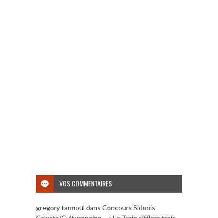
VOS COMMENTAIRES
gregory tarmoul
dans
Concours Sidonis
Calysta/Culturopoing – « Le Train sifflera trois