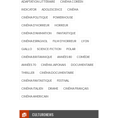
ADAPTATION LITTÉRAIRE
CINÉMA CORÉEN
INDICATOR
ADOLESCENCE
CINÉMA
CINÉMA POLITIQUE
POWERHOUSE
CINÉMA D'HORREUR
HORREUR
CINÉMA D'ANIMATION
FANTASTIQUE
CINÉMA ESPAGNOL
FILM D'HORREUR
LYON
GIALLO
SCIENCE-FICTION
POLAR
CINÉMA BRITANNIQUE
ANNÉES 80
COMÉDIE
ANNÉES 70
CINÉMA JAPONAIS
DOCUMENTAIRE
THRILLER
CINÉMA DOCUMENTAIRE
CINÉMA FANTASTIQUE
FESTIVAL
CINÉMA ITALIEN
DRAME
CINÉMA FRANÇAIS
CINÉMA AMERICAIN
CULTURONEWS