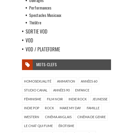
Ouvrages
Performances
Spectacles Musicaux
Théâtre
SORTIE VOD
VOD
VOD / PLATEFORME
MOTS-CLEFS
HOMOSEXUALITÉ
ANIMATION
ANNÉES 60
STUDIO CANAL
ANNÉES 90
ENFANCE
FÉMINISME
FILM NOIR
INDIE ROCK
JEUNESSE
INDIE POP
ROCK
MAKE MY DAY
FAMILLE
WESTERN
CINÉMA ANGLAIS
CINÉMA DE GENRE
LE CHAT QUI FUME
ÉROTISME