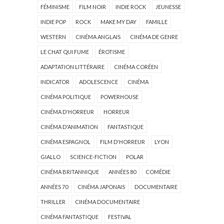
FÉMINISME
FILM NOIR
INDIE ROCK
JEUNESSE
INDIE POP
ROCK
MAKE MY DAY
FAMILLE
WESTERN
CINÉMA ANGLAIS
CINÉMA DE GENRE
LE CHAT QUI FUME
ÉROTISME
ADAPTATION LITTÉRAIRE
CINÉMA CORÉEN
INDICATOR
ADOLESCENCE
CINÉMA
CINÉMA POLITIQUE
POWERHOUSE
CINÉMA D'HORREUR
HORREUR
CINÉMA D'ANIMATION
FANTASTIQUE
CINÉMA ESPAGNOL
FILM D'HORREUR
LYON
GIALLO
SCIENCE-FICTION
POLAR
CINÉMA BRITANNIQUE
ANNÉES 80
COMÉDIE
ANNÉES 70
CINÉMA JAPONAIS
DOCUMENTAIRE
THRILLER
CINÉMA DOCUMENTAIRE
CINÉMA FANTASTIQUE
FESTIVAL