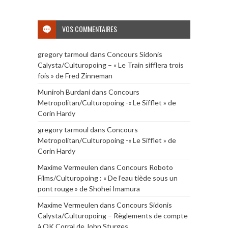
VOS COMMENTAIRES
gregory tarmoul
dans
Concours Sidonis
Calysta/Culturopoing – « Le Train sifflera trois
fois » de Fred Zinneman
Muniroh Burdani
dans
Concours
Metropolitan/Culturopoing -« Le Sifflet » de
Corin Hardy
gregory tarmoul
dans
Concours
Metropolitan/Culturopoing -« Le Sifflet » de
Corin Hardy
Maxime Vermeulen
dans
Concours Roboto
Films/Culturopoing : « De l’eau tiède sous un
pont rouge » de Shōhei Imamura
Maxime Vermeulen
dans
Concours Sidonis
Calysta/Culturopoing – Règlements de compte
à OK Corral de John Sturges