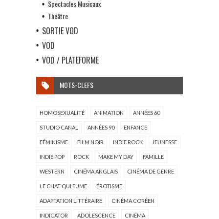
Spectacles Musicaux
Théâtre
SORTIE VOD
VOD
VOD / PLATEFORME
MOTS-CLEFS
HOMOSEXUALITÉ
ANIMATION
ANNÉES 60
STUDIO CANAL
ANNÉES 90
ENFANCE
FÉMINISME
FILM NOIR
INDIE ROCK
JEUNESSE
INDIE POP
ROCK
MAKE MY DAY
FAMILLE
WESTERN
CINÉMA ANGLAIS
CINÉMA DE GENRE
LE CHAT QUI FUME
ÉROTISME
ADAPTATION LITTÉRAIRE
CINÉMA CORÉEN
INDICATOR
ADOLESCENCE
CINÉMA