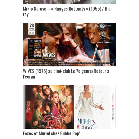
Mikio Naruse – « Nuages flottants » (1955) / Blu-
ray
WIVES (1975) au ciné-club Le 7e genre/Retour à
l’écran
Foxes et Muriel chez BubbelPop’