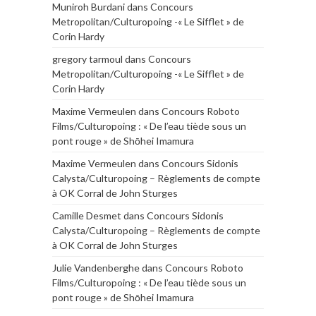
Muniroh Burdani
dans
Concours
Metropolitan/Culturopoing -« Le Sifflet » de
Corin Hardy
gregory tarmoul
dans
Concours
Metropolitan/Culturopoing -« Le Sifflet » de
Corin Hardy
Maxime Vermeulen
dans
Concours Roboto
Films/Culturopoing : « De l’eau tiède sous un
pont rouge » de Shōhei Imamura
Maxime Vermeulen
dans
Concours Sidonis
Calysta/Culturopoing – Règlements de compte
à OK Corral de John Sturges
Camille Desmet
dans
Concours Sidonis
Calysta/Culturopoing – Règlements de compte
à OK Corral de John Sturges
Julie Vandenberghe
dans
Concours Roboto
Films/Culturopoing : « De l’eau tiède sous un
pont rouge » de Shōhei Imamura