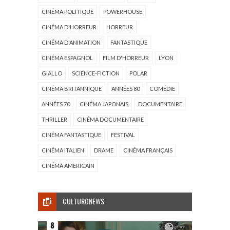
CINÉMA POLITIQUE
POWERHOUSE
CINÉMA D'HORREUR
HORREUR
CINÉMA D'ANIMATION
FANTASTIQUE
CINÉMA ESPAGNOL
FILM D'HORREUR
LYON
GIALLO
SCIENCE-FICTION
POLAR
CINÉMA BRITANNIQUE
ANNÉES 80
COMÉDIE
ANNÉES 70
CINÉMA JAPONAIS
DOCUMENTAIRE
THRILLER
CINÉMA DOCUMENTAIRE
CINÉMA FANTASTIQUE
FESTIVAL
CINÉMA ITALIEN
DRAME
CINÉMA FRANÇAIS
CINÉMA AMERICAIN
CULTURONEWS