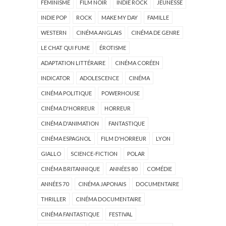
FÉMINISME
FILM NOIR
INDIE ROCK
JEUNESSE
INDIE POP
ROCK
MAKE MY DAY
FAMILLE
WESTERN
CINÉMA ANGLAIS
CINÉMA DE GENRE
LE CHAT QUI FUME
ÉROTISME
ADAPTATION LITTÉRAIRE
CINÉMA CORÉEN
INDICATOR
ADOLESCENCE
CINÉMA
CINÉMA POLITIQUE
POWERHOUSE
CINÉMA D'HORREUR
HORREUR
CINÉMA D'ANIMATION
FANTASTIQUE
CINÉMA ESPAGNOL
FILM D'HORREUR
LYON
GIALLO
SCIENCE-FICTION
POLAR
CINÉMA BRITANNIQUE
ANNÉES 80
COMÉDIE
ANNÉES 70
CINÉMA JAPONAIS
DOCUMENTAIRE
THRILLER
CINÉMA DOCUMENTAIRE
CINÉMA FANTASTIQUE
FESTIVAL