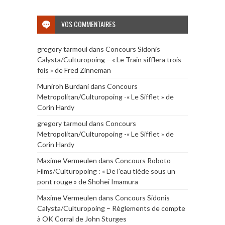
VOS COMMENTAIRES
gregory tarmoul
dans
Concours Sidonis
Calysta/Culturopoing – « Le Train sifflera trois
fois » de Fred Zinneman
Muniroh Burdani
dans
Concours
Metropolitan/Culturopoing -« Le Sifflet » de
Corin Hardy
gregory tarmoul
dans
Concours
Metropolitan/Culturopoing -« Le Sifflet » de
Corin Hardy
Maxime Vermeulen
dans
Concours Roboto
Films/Culturopoing : « De l’eau tiède sous un
pont rouge » de Shōhei Imamura
Maxime Vermeulen
dans
Concours Sidonis
Calysta/Culturopoing – Règlements de compte
à OK Corral de John Sturges