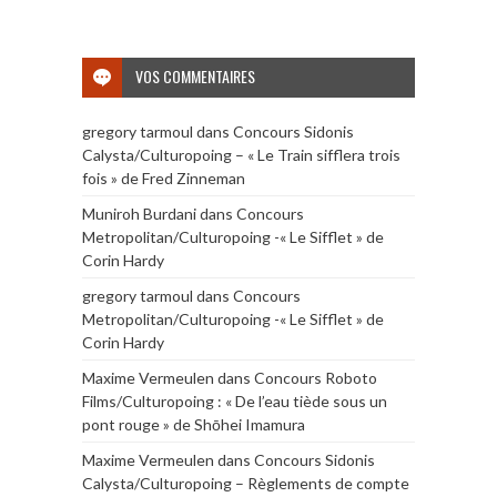
VOS COMMENTAIRES
gregory tarmoul
dans
Concours Sidonis
Calysta/Culturopoing – « Le Train sifflera trois
fois » de Fred Zinneman
Muniroh Burdani
dans
Concours
Metropolitan/Culturopoing -« Le Sifflet » de
Corin Hardy
gregory tarmoul
dans
Concours
Metropolitan/Culturopoing -« Le Sifflet » de
Corin Hardy
Maxime Vermeulen
dans
Concours Roboto
Films/Culturopoing : « De l’eau tiède sous un
pont rouge » de Shōhei Imamura
Maxime Vermeulen
dans
Concours Sidonis
Calysta/Culturopoing – Règlements de compte