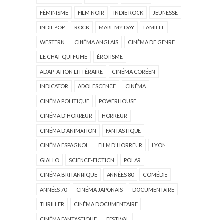
FÉMINISME
FILM NOIR
INDIE ROCK
JEUNESSE
INDIE POP
ROCK
MAKE MY DAY
FAMILLE
WESTERN
CINÉMA ANGLAIS
CINÉMA DE GENRE
LE CHAT QUI FUME
ÉROTISME
ADAPTATION LITTÉRAIRE
CINÉMA CORÉEN
INDICATOR
ADOLESCENCE
CINÉMA
CINÉMA POLITIQUE
POWERHOUSE
CINÉMA D'HORREUR
HORREUR
CINÉMA D'ANIMATION
FANTASTIQUE
CINÉMA ESPAGNOL
FILM D'HORREUR
LYON
GIALLO
SCIENCE-FICTION
POLAR
CINÉMA BRITANNIQUE
ANNÉES 80
COMÉDIE
ANNÉES 70
CINÉMA JAPONAIS
DOCUMENTAIRE
THRILLER
CINÉMA DOCUMENTAIRE
CINÉMA FANTASTIQUE
FESTIVAL