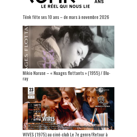
Tënk fête ses 10 ans – de mars à novembre 2026
Mikio Naruse – « Nuages flottants » (1955) / Blu-
ray
WIVES (1975) au ciné-club Le 7e genre/Retour à