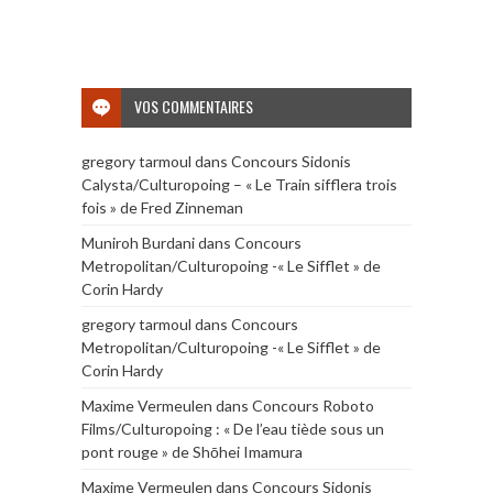
VOS COMMENTAIRES
gregory tarmoul
dans
Concours Sidonis
Calysta/Culturopoing – « Le Train sifflera trois
fois » de Fred Zinneman
Muniroh Burdani
dans
Concours
Metropolitan/Culturopoing -« Le Sifflet » de
Corin Hardy
gregory tarmoul
dans
Concours
Metropolitan/Culturopoing -« Le Sifflet » de
Corin Hardy
Maxime Vermeulen
dans
Concours Roboto
Films/Culturopoing : « De l’eau tiède sous un
pont rouge » de Shōhei Imamura
Maxime Vermeulen
dans
Concours Sidonis