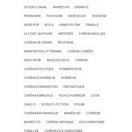
STUDIO CANAL
ANNÉES 90
ENFANCE
FÉMINISME
FILM NOIR
INDIE ROCK
JEUNESSE
INDIE POP
ROCK
MAKE MY DAY
FAMILLE
LE CHAT QUI FUME
WESTERN
CINÉMA ANGLAIS
CINÉMA DE GENRE
ÉROTISME
ADAPTATION LITTÉRAIRE
CINÉMA CORÉEN
INDICATOR
ADOLESCENCE
CINÉMA
CINÉMA POLITIQUE
POWERHOUSE
CINÉMA D'HORREUR
HORREUR
CINÉMA D'ANIMATION
FANTASTIQUE
CINÉMA ESPAGNOL
FILM D'HORREUR
LYON
GIALLO
SCIENCE-FICTION
POLAR
CINÉMA BRITANNIQUE
ANNÉES 80
COMÉDIE
ANNÉES 70
CINÉMA JAPONAIS
DOCUMENTAIRE
THRILLER
CINÉMA DOCUMENTAIRE