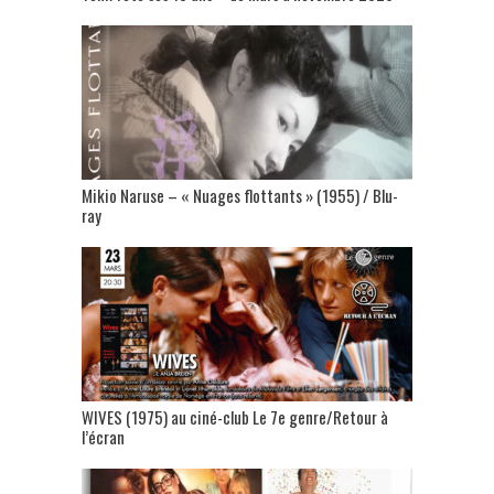
Mikio Naruse – « Nuages flottants » (1955) / Blu-
ray
WIVES (1975) au ciné-club Le 7e genre/Retour à
l’écran