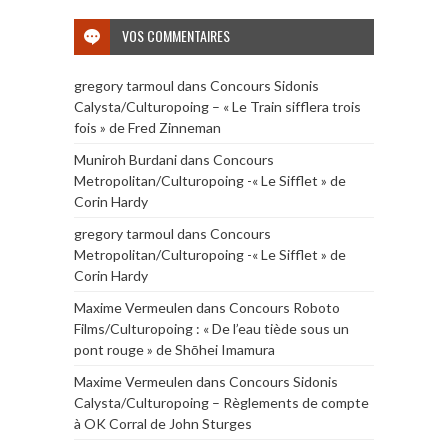
VOS COMMENTAIRES
gregory tarmoul
dans
Concours Sidonis
Calysta/Culturopoing – « Le Train sifflera trois
fois » de Fred Zinneman
Muniroh Burdani
dans
Concours
Metropolitan/Culturopoing -« Le Sifflet » de
Corin Hardy
gregory tarmoul
dans
Concours
Metropolitan/Culturopoing -« Le Sifflet » de
Corin Hardy
Maxime Vermeulen
dans
Concours Roboto
Films/Culturopoing : « De l’eau tiède sous un
pont rouge » de Shōhei Imamura
Maxime Vermeulen
dans
Concours Sidonis
Calysta/Culturopoing – Règlements de compte
à OK Corral de John Sturges