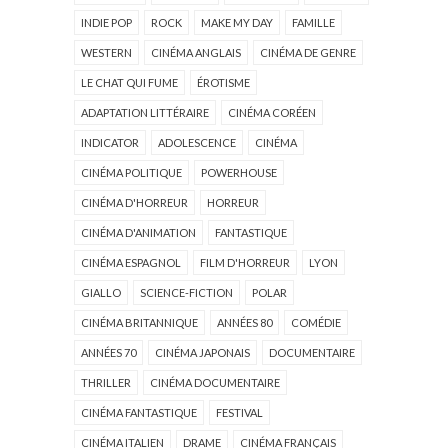
INDIE POP
ROCK
MAKE MY DAY
FAMILLE
WESTERN
CINÉMA ANGLAIS
CINÉMA DE GENRE
LE CHAT QUI FUME
ÉROTISME
ADAPTATION LITTÉRAIRE
CINÉMA CORÉEN
INDICATOR
ADOLESCENCE
CINÉMA
CINÉMA POLITIQUE
POWERHOUSE
CINÉMA D'HORREUR
HORREUR
CINÉMA D'ANIMATION
FANTASTIQUE
CINÉMA ESPAGNOL
FILM D'HORREUR
LYON
GIALLO
SCIENCE-FICTION
POLAR
CINÉMA BRITANNIQUE
ANNÉES 80
COMÉDIE
ANNÉES 70
CINÉMA JAPONAIS
DOCUMENTAIRE
THRILLER
CINÉMA DOCUMENTAIRE
CINÉMA FANTASTIQUE
FESTIVAL
CINÉMA ITALIEN
DRAME
CINÉMA FRANÇAIS