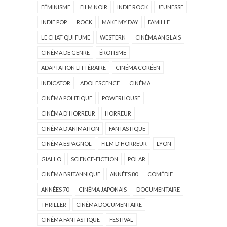
FÉMINISME
FILM NOIR
INDIE ROCK
JEUNESSE
INDIE POP
ROCK
MAKE MY DAY
FAMILLE
LE CHAT QUI FUME
WESTERN
CINÉMA ANGLAIS
CINÉMA DE GENRE
ÉROTISME
ADAPTATION LITTÉRAIRE
CINÉMA CORÉEN
INDICATOR
ADOLESCENCE
CINÉMA
CINÉMA POLITIQUE
POWERHOUSE
CINÉMA D'HORREUR
HORREUR
CINÉMA D'ANIMATION
FANTASTIQUE
CINÉMA ESPAGNOL
FILM D'HORREUR
LYON
GIALLO
SCIENCE-FICTION
POLAR
CINÉMA BRITANNIQUE
ANNÉES 80
COMÉDIE
ANNÉES 70
CINÉMA JAPONAIS
DOCUMENTAIRE
THRILLER
CINÉMA DOCUMENTAIRE
CINÉMA FANTASTIQUE
FESTIVAL