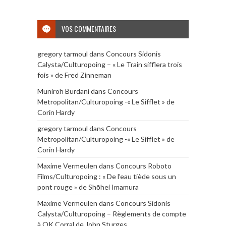
VOS COMMENTAIRES
gregory tarmoul
dans
Concours Sidonis
Calysta/Culturopoing – « Le Train sifflera trois
fois » de Fred Zinneman
Muniroh Burdani
dans
Concours
Metropolitan/Culturopoing -« Le Sifflet » de
Corin Hardy
gregory tarmoul
dans
Concours
Metropolitan/Culturopoing -« Le Sifflet » de
Corin Hardy
Maxime Vermeulen
dans
Concours Roboto
Films/Culturopoing : « De l’eau tiède sous un
pont rouge » de Shōhei Imamura
Maxime Vermeulen
dans
Concours Sidonis
Calysta/Culturopoing – Règlements de compte
à OK Corral de John Sturges