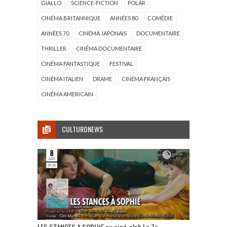
GIALLO
SCIENCE-FICTION
POLAR
CINÉMA BRITANNIQUE
ANNÉES 80
COMÉDIE
ANNÉES 70
CINÉMA JAPONAIS
DOCUMENTAIRE
THRILLER
CINÉMA DOCUMENTAIRE
CINÉMA FANTASTIQUE
FESTIVAL
CINÉMA ITALIEN
DRAME
CINÉMA FRANÇAIS
CINÉMA AMERICAIN
CULTURONEWS
LES STANCES A SOPHIE au ciné-club Le 7e