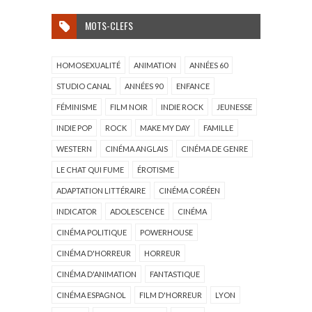
MOTS-CLEFS
HOMOSEXUALITÉ
ANIMATION
ANNÉES 60
STUDIO CANAL
ANNÉES 90
ENFANCE
FÉMINISME
FILM NOIR
INDIE ROCK
JEUNESSE
INDIE POP
ROCK
MAKE MY DAY
FAMILLE
WESTERN
CINÉMA ANGLAIS
CINÉMA DE GENRE
LE CHAT QUI FUME
ÉROTISME
ADAPTATION LITTÉRAIRE
CINÉMA CORÉEN
INDICATOR
ADOLESCENCE
CINÉMA
CINÉMA POLITIQUE
POWERHOUSE
CINÉMA D'HORREUR
HORREUR
CINÉMA D'ANIMATION
FANTASTIQUE
CINÉMA ESPAGNOL
FILM D'HORREUR
LYON