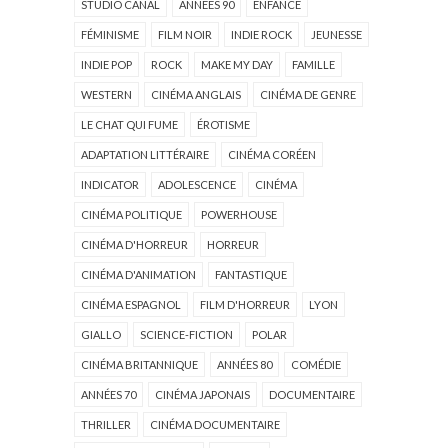
STUDIO CANAL
ANNÉES 90
ENFANCE
FÉMINISME
FILM NOIR
INDIE ROCK
JEUNESSE
INDIE POP
ROCK
MAKE MY DAY
FAMILLE
WESTERN
CINÉMA ANGLAIS
CINÉMA DE GENRE
LE CHAT QUI FUME
ÉROTISME
ADAPTATION LITTÉRAIRE
CINÉMA CORÉEN
INDICATOR
ADOLESCENCE
CINÉMA
CINÉMA POLITIQUE
POWERHOUSE
CINÉMA D'HORREUR
HORREUR
CINÉMA D'ANIMATION
FANTASTIQUE
CINÉMA ESPAGNOL
FILM D'HORREUR
LYON
GIALLO
SCIENCE-FICTION
POLAR
CINÉMA BRITANNIQUE
ANNÉES 80
COMÉDIE
ANNÉES 70
CINÉMA JAPONAIS
DOCUMENTAIRE
THRILLER
CINÉMA DOCUMENTAIRE