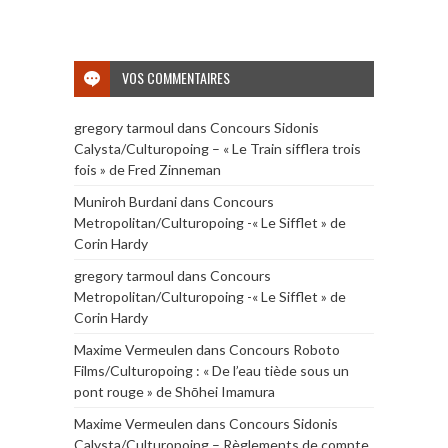
VOS COMMENTAIRES
gregory tarmoul
dans
Concours Sidonis
Calysta/Culturopoing – « Le Train sifflera trois
fois » de Fred Zinneman
Muniroh Burdani
dans
Concours
Metropolitan/Culturopoing -« Le Sifflet » de
Corin Hardy
gregory tarmoul
dans
Concours
Metropolitan/Culturopoing -« Le Sifflet » de
Corin Hardy
Maxime Vermeulen
dans
Concours Roboto
Films/Culturopoing : « De l’eau tiède sous un
pont rouge » de Shōhei Imamura
Maxime Vermeulen
dans
Concours Sidonis
Calysta/Culturopoing – Règlements de compte