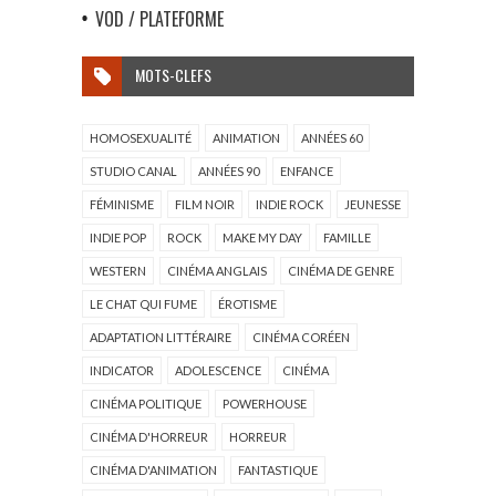
VOD / PLATEFORME
MOTS-CLEFS
HOMOSEXUALITÉ
ANIMATION
ANNÉES 60
STUDIO CANAL
ANNÉES 90
ENFANCE
FÉMINISME
FILM NOIR
INDIE ROCK
JEUNESSE
INDIE POP
ROCK
MAKE MY DAY
FAMILLE
WESTERN
CINÉMA ANGLAIS
CINÉMA DE GENRE
LE CHAT QUI FUME
ÉROTISME
ADAPTATION LITTÉRAIRE
CINÉMA CORÉEN
INDICATOR
ADOLESCENCE
CINÉMA
CINÉMA POLITIQUE
POWERHOUSE
CINÉMA D'HORREUR
HORREUR
CINÉMA D'ANIMATION
FANTASTIQUE