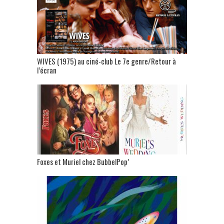
WIVES (1975) au ciné-club Le 7e genre/Retour à
l’écran
Foxes et Muriel chez BubbelPop’