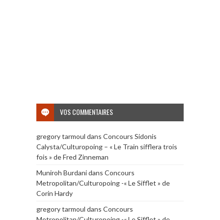
VOS COMMENTAIRES
gregory tarmoul
dans
Concours Sidonis
Calysta/Culturopoing – « Le Train sifflera trois
fois » de Fred Zinneman
Muniroh Burdani
dans
Concours
Metropolitan/Culturopoing -« Le Sifflet » de
Corin Hardy
gregory tarmoul
dans
Concours
Metropolitan/Culturopoing -« Le Sifflet » de