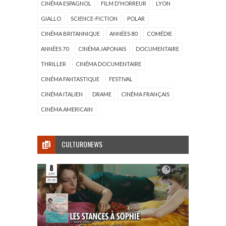
CINÉMA ESPAGNOL
FILM D'HORREUR
LYON
GIALLO
SCIENCE-FICTION
POLAR
CINÉMA BRITANNIQUE
ANNÉES 80
COMÉDIE
ANNÉES 70
CINÉMA JAPONAIS
DOCUMENTAIRE
THRILLER
CINÉMA DOCUMENTAIRE
CINÉMA FANTASTIQUE
FESTIVAL
CINÉMA ITALIEN
DRAME
CINÉMA FRANÇAIS
CINÉMA AMERICAIN
CULTURONEWS