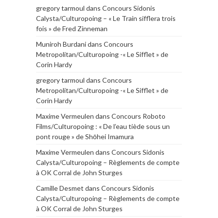
gregory tarmoul
dans
Concours Sidonis
Calysta/Culturopoing – « Le Train sifflera trois
fois » de Fred Zinneman
Muniroh Burdani
dans
Concours
Metropolitan/Culturopoing -« Le Sifflet » de
Corin Hardy
gregory tarmoul
dans
Concours
Metropolitan/Culturopoing -« Le Sifflet » de
Corin Hardy
Maxime Vermeulen
dans
Concours Roboto
Films/Culturopoing : « De l’eau tiède sous un
pont rouge » de Shōhei Imamura
Maxime Vermeulen
dans
Concours Sidonis
Calysta/Culturopoing – Règlements de compte
à OK Corral de John Sturges
Camille Desmet
dans
Concours Sidonis
Calysta/Culturopoing – Règlements de compte
à OK Corral de John Sturges