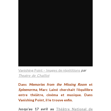
Vanishing Point – Images de répétitions
par
Theatre_de_Chaillot
Dans
Memories from the Missing Room
et
Spleenorma
, Marc Lainé cherchait l’équilibre
entre théâtre, cinéma et musique. Dans
Vanishing Point, il le trouve enfin.
Jusqu’au 17 avril au
Théâtre National de