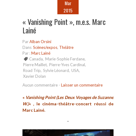
Mar
2015
« Vanishing Point », m.e.s. Marc
Lainé
Par
Alban Orsini
Dans
Scènes/expos
,
Théâtre
Par :
Marc Lainé
Canada
,
Marie-Sophie Ferdane
,
Pierre Maillet
,
Pierre-Yves Cardinal
,
Road Trip
,
Sylvie Léonard
,
USA
,
Xavier Dolan
Aucun commentaire
-
Laisser un commentaire
«
Vanishing Point (Les Deux Voyages de Suzanne
W.)
« , le cinéma-théâtre-concert réussi de
Marc Lainé.
–