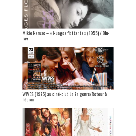
Mikio Naruse – « Nuages flottants » (1955) / Blu-
ray
WIVES (1975) au ciné-club Le 7e genre/Retour à
l’écran