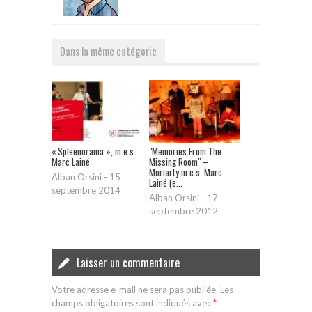
Dans la même catégorie
« Spleenorama », m.e.s.
"Memories From The
Marc Lainé
Missing Room" –
Moriarty m.e.s. Marc
Alban Orsini
-
15
Lainé (e...
septembre 2014
Alban Orsini
-
17
septembre 2012
Laisser un commentaire
Votre adresse e-mail ne sera pas publiée.
Les
champs obligatoires sont indiqués avec
*