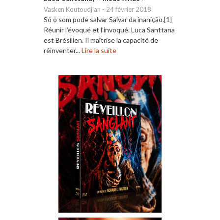
Vasken Koutoudjian
-
24 février 2018
Só o som pode salvar Salvar da inanição.[1]
Réunir l’évoqué et l’invoqué. Luca Santtana
est Brésilien. Il maîtrise la capacité de
réinventer...
Lire la suite