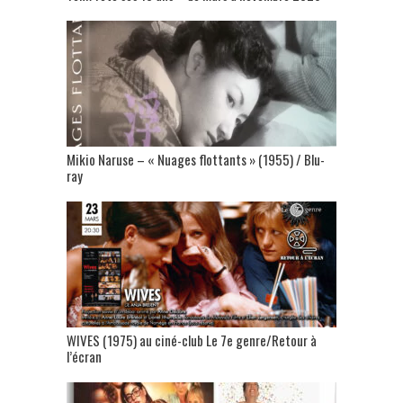
Mikio Naruse – « Nuages flottants » (1955) / Blu-
ray
WIVES (1975) au ciné-club Le 7e genre/Retour à
l’écran