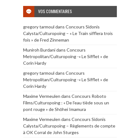
VOS COMMENTAIRES
gregory tarmoul
dans
Concours Sidonis
Calysta/Culturopoing – « Le Train sifflera trois
fois » de Fred Zinneman
Muniroh Burdani
dans
Concours
Metropolitan/Culturopoing -« Le Sifflet » de
Corin Hardy
gregory tarmoul
dans
Concours
Metropolitan/Culturopoing -« Le Sifflet » de
Corin Hardy
Maxime Vermeulen
dans
Concours Roboto
Films/Culturopoing : « De l’eau tiède sous un
pont rouge » de Shōhei Imamura
Maxime Vermeulen
dans
Concours Sidonis
Calysta/Culturopoing – Règlements de compte
à OK Corral de John Sturges