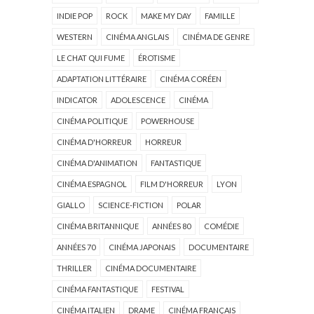
INDIE POP
ROCK
MAKE MY DAY
FAMILLE
WESTERN
CINÉMA ANGLAIS
CINÉMA DE GENRE
LE CHAT QUI FUME
ÉROTISME
ADAPTATION LITTÉRAIRE
CINÉMA CORÉEN
INDICATOR
ADOLESCENCE
CINÉMA
CINÉMA POLITIQUE
POWERHOUSE
CINÉMA D'HORREUR
HORREUR
CINÉMA D'ANIMATION
FANTASTIQUE
CINÉMA ESPAGNOL
FILM D'HORREUR
LYON
GIALLO
SCIENCE-FICTION
POLAR
CINÉMA BRITANNIQUE
ANNÉES 80
COMÉDIE
ANNÉES 70
CINÉMA JAPONAIS
DOCUMENTAIRE
THRILLER
CINÉMA DOCUMENTAIRE
CINÉMA FANTASTIQUE
FESTIVAL
CINÉMA ITALIEN
DRAME
CINÉMA FRANÇAIS