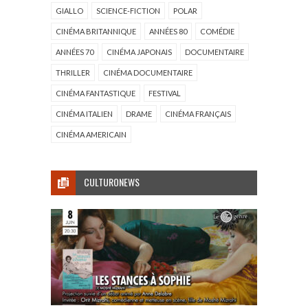
GIALLO
SCIENCE-FICTION
POLAR
CINÉMA BRITANNIQUE
ANNÉES 80
COMÉDIE
ANNÉES 70
CINÉMA JAPONAIS
DOCUMENTAIRE
THRILLER
CINÉMA DOCUMENTAIRE
CINÉMA FANTASTIQUE
FESTIVAL
CINÉMA ITALIEN
DRAME
CINÉMA FRANÇAIS
CINÉMA AMERICAIN
CULTURONEWS