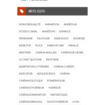
MOTS-CLEFS
HOMOSEXUALITÉ
ANIMATION
ANNÉES 60
STUDIO CANAL
ANNÉES 90
ENFANCE
FÉMINISME
FILM NOIR
INDIE ROCK
JEUNESSE
INDIE POP
ROCK
MAKE MY DAY
FAMILLE
WESTERN
CINÉMA ANGLAIS
CINÉMA DE GENRE
LE CHAT QUI FUME
ÉROTISME
ADAPTATION LITTÉRAIRE
CINÉMA CORÉEN
INDICATOR
ADOLESCENCE
CINÉMA
CINÉMA POLITIQUE
POWERHOUSE
CINÉMA D'HORREUR
HORREUR
CINÉMA D'ANIMATION
FANTASTIQUE
CINÉMA ESPAGNOL
FILM D'HORREUR
LYON