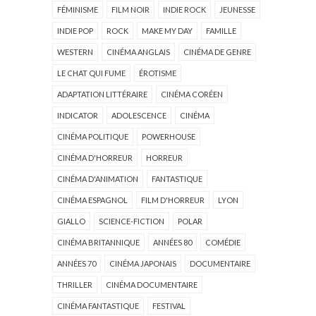
FÉMINISME
FILM NOIR
INDIE ROCK
JEUNESSE
INDIE POP
ROCK
MAKE MY DAY
FAMILLE
WESTERN
CINÉMA ANGLAIS
CINÉMA DE GENRE
LE CHAT QUI FUME
ÉROTISME
ADAPTATION LITTÉRAIRE
CINÉMA CORÉEN
INDICATOR
ADOLESCENCE
CINÉMA
CINÉMA POLITIQUE
POWERHOUSE
CINÉMA D'HORREUR
HORREUR
CINÉMA D'ANIMATION
FANTASTIQUE
CINÉMA ESPAGNOL
FILM D'HORREUR
LYON
GIALLO
SCIENCE-FICTION
POLAR
CINÉMA BRITANNIQUE
ANNÉES 80
COMÉDIE
ANNÉES 70
CINÉMA JAPONAIS
DOCUMENTAIRE
THRILLER
CINÉMA DOCUMENTAIRE
CINÉMA FANTASTIQUE
FESTIVAL