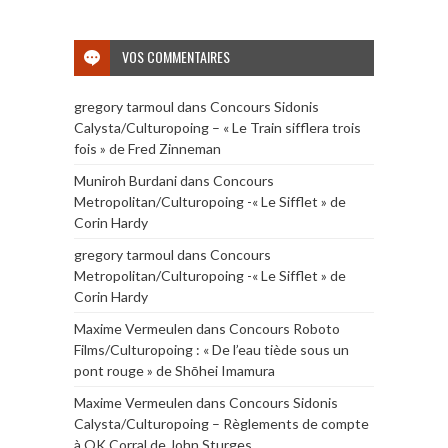
VOS COMMENTAIRES
gregory tarmoul
dans
Concours Sidonis
Calysta/Culturopoing – « Le Train sifflera trois
fois » de Fred Zinneman
Muniroh Burdani
dans
Concours
Metropolitan/Culturopoing -« Le Sifflet » de
Corin Hardy
gregory tarmoul
dans
Concours
Metropolitan/Culturopoing -« Le Sifflet » de
Corin Hardy
Maxime Vermeulen
dans
Concours Roboto
Films/Culturopoing : « De l’eau tiède sous un
pont rouge » de Shōhei Imamura
Maxime Vermeulen
dans
Concours Sidonis
Calysta/Culturopoing – Règlements de compte
à OK Corral de John Sturges