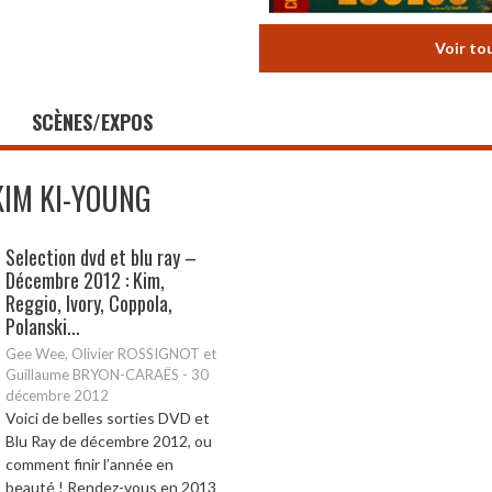
Voir to
SCÈNES/EXPOS
KIM KI-YOUNG
Selection dvd et blu ray –
Décembre 2012 : Kim,
Reggio, Ivory, Coppola,
Polanski...
Gee Wee, Olivier ROSSIGNOT et
Guillaume BRYON-CARAËS
-
30
décembre 2012
Voici de belles sorties DVD et
Blu Ray de décembre 2012, ou
comment finir l’année en
beauté ! Rendez-vous en 2013