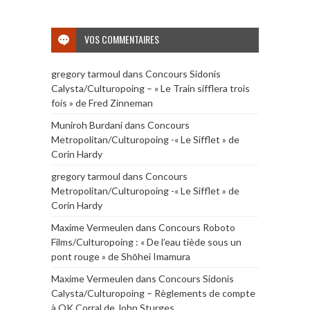
VOS COMMENTAIRES
gregory tarmoul
dans
Concours Sidonis
Calysta/Culturopoing – « Le Train sifflera trois
fois » de Fred Zinneman
Muniroh Burdani
dans
Concours
Metropolitan/Culturopoing -« Le Sifflet » de
Corin Hardy
gregory tarmoul
dans
Concours
Metropolitan/Culturopoing -« Le Sifflet » de
Corin Hardy
Maxime Vermeulen
dans
Concours Roboto
Films/Culturopoing : « De l’eau tiède sous un
pont rouge » de Shōhei Imamura
Maxime Vermeulen
dans
Concours Sidonis
Calysta/Culturopoing – Règlements de compte
à OK Corral de John Sturges