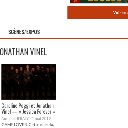
Voir to
SCÈNES/EXPOS
JONATHAN VINEL
Caroline Poggi et Jonathan
Vinel — « Jessica Forever »
Antoine HERALY
-
1 mai 2019
GAME LOVER. Cette mort-là,