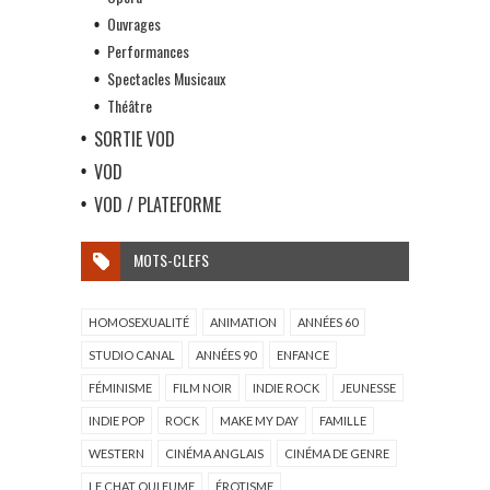
Ouvrages
Performances
Spectacles Musicaux
Théâtre
SORTIE VOD
VOD
VOD / PLATEFORME
MOTS-CLEFS
HOMOSEXUALITÉ
ANIMATION
ANNÉES 60
STUDIO CANAL
ANNÉES 90
ENFANCE
FÉMINISME
FILM NOIR
INDIE ROCK
JEUNESSE
INDIE POP
ROCK
MAKE MY DAY
FAMILLE
WESTERN
CINÉMA ANGLAIS
CINÉMA DE GENRE
LE CHAT QUI FUME
ÉROTISME