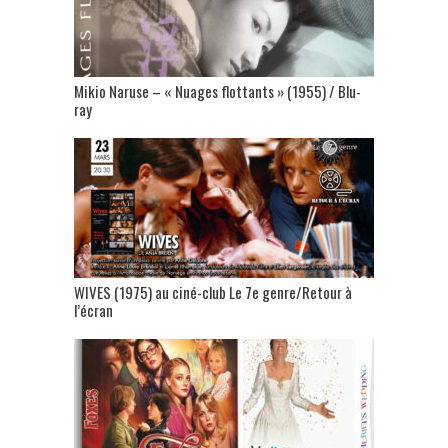
Mikio Naruse – « Nuages flottants » (1955) / Blu-
ray
WIVES (1975) au ciné-club Le 7e genre/Retour à
l’écran