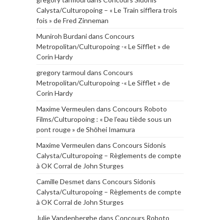
Calysta/Culturopoing – « Le Train sifflera trois
fois » de Fred Zinneman
Muniroh Burdani
dans
Concours
Metropolitan/Culturopoing -« Le Sifflet » de
Corin Hardy
gregory tarmoul
dans
Concours
Metropolitan/Culturopoing -« Le Sifflet » de
Corin Hardy
Maxime Vermeulen
dans
Concours Roboto
Films/Culturopoing : « De l’eau tiède sous un
pont rouge » de Shōhei Imamura
Maxime Vermeulen
dans
Concours Sidonis
Calysta/Culturopoing – Règlements de compte
à OK Corral de John Sturges
Camille Desmet
dans
Concours Sidonis
Calysta/Culturopoing – Règlements de compte
à OK Corral de John Sturges
Julie Vandenberghe
dans
Concours Roboto