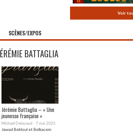
Voir to
SCÈNES/EXPOS
JÉRÉMIE BATTAGLIA
Jérémie Battaglia – « Une
jeunesse française »
Michaël Delavaud
-
7 mai 2025
Jawad Bekloul et Belkacem