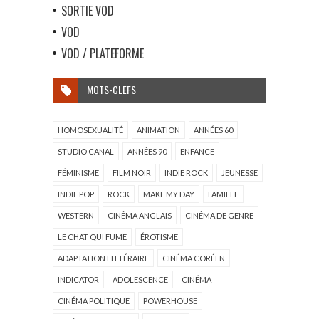
SORTIE VOD
VOD
VOD / PLATEFORME
MOTS-CLEFS
HOMOSEXUALITÉ
ANIMATION
ANNÉES 60
STUDIO CANAL
ANNÉES 90
ENFANCE
FÉMINISME
FILM NOIR
INDIE ROCK
JEUNESSE
INDIE POP
ROCK
MAKE MY DAY
FAMILLE
WESTERN
CINÉMA ANGLAIS
CINÉMA DE GENRE
LE CHAT QUI FUME
ÉROTISME
ADAPTATION LITTÉRAIRE
CINÉMA CORÉEN
INDICATOR
ADOLESCENCE
CINÉMA
CINÉMA POLITIQUE
POWERHOUSE