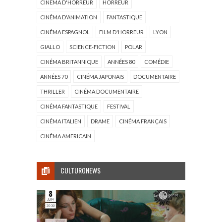
CINÉMA D'HORREUR
HORREUR
CINÉMA D'ANIMATION
FANTASTIQUE
CINÉMA ESPAGNOL
FILM D'HORREUR
LYON
GIALLO
SCIENCE-FICTION
POLAR
CINÉMA BRITANNIQUE
ANNÉES 80
COMÉDIE
ANNÉES 70
CINÉMA JAPONAIS
DOCUMENTAIRE
THRILLER
CINÉMA DOCUMENTAIRE
CINÉMA FANTASTIQUE
FESTIVAL
CINÉMA ITALIEN
DRAME
CINÉMA FRANÇAIS
CINÉMA AMERICAIN
CULTURONEWS