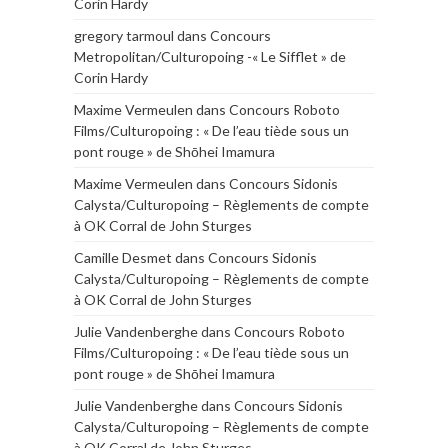
Corin Hardy
gregory tarmoul
dans
Concours
Metropolitan/Culturopoing -« Le Sifflet » de
Corin Hardy
Maxime Vermeulen
dans
Concours Roboto
Films/Culturopoing : « De l’eau tiède sous un
pont rouge » de Shōhei Imamura
Maxime Vermeulen
dans
Concours Sidonis
Calysta/Culturopoing – Règlements de compte
à OK Corral de John Sturges
Camille Desmet
dans
Concours Sidonis
Calysta/Culturopoing – Règlements de compte
à OK Corral de John Sturges
Julie Vandenberghe
dans
Concours Roboto
Films/Culturopoing : « De l’eau tiède sous un
pont rouge » de Shōhei Imamura
Julie Vandenberghe
dans
Concours Sidonis
Calysta/Culturopoing – Règlements de compte
à OK Corral de John Sturges