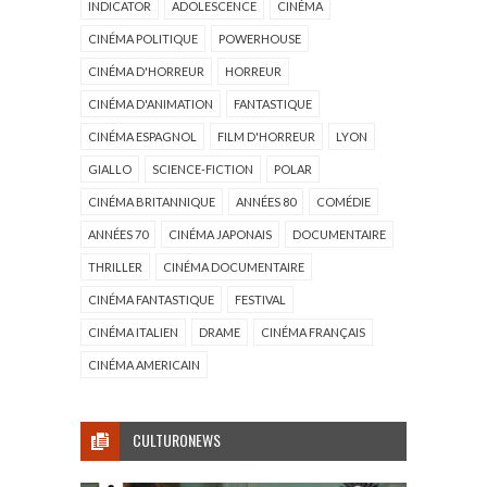
INDICATOR
ADOLESCENCE
CINÉMA
CINÉMA POLITIQUE
POWERHOUSE
CINÉMA D'HORREUR
HORREUR
CINÉMA D'ANIMATION
FANTASTIQUE
CINÉMA ESPAGNOL
FILM D'HORREUR
LYON
GIALLO
SCIENCE-FICTION
POLAR
CINÉMA BRITANNIQUE
ANNÉES 80
COMÉDIE
ANNÉES 70
CINÉMA JAPONAIS
DOCUMENTAIRE
THRILLER
CINÉMA DOCUMENTAIRE
CINÉMA FANTASTIQUE
FESTIVAL
CINÉMA ITALIEN
DRAME
CINÉMA FRANÇAIS
CINÉMA AMERICAIN
CULTURONEWS