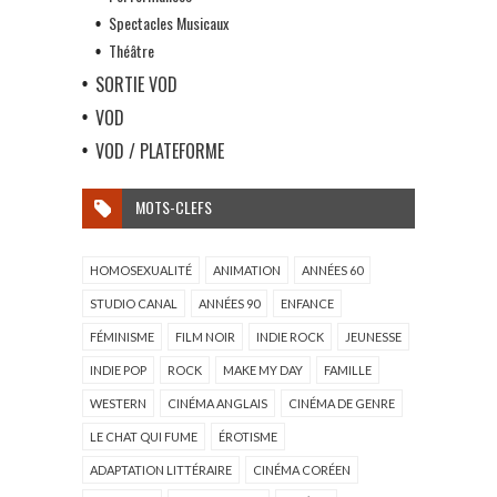
Spectacles Musicaux
Théâtre
SORTIE VOD
VOD
VOD / PLATEFORME
MOTS-CLEFS
HOMOSEXUALITÉ
ANIMATION
ANNÉES 60
STUDIO CANAL
ANNÉES 90
ENFANCE
FÉMINISME
FILM NOIR
INDIE ROCK
JEUNESSE
INDIE POP
ROCK
MAKE MY DAY
FAMILLE
WESTERN
CINÉMA ANGLAIS
CINÉMA DE GENRE
LE CHAT QUI FUME
ÉROTISME
ADAPTATION LITTÉRAIRE
CINÉMA CORÉEN