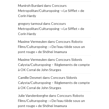
Muniroh Burdani
dans
Concours
Metropolitan/Culturopoing -« Le Sifflet » de
Corin Hardy
gregory tarmoul
dans
Concours
Metropolitan/Culturopoing -« Le Sifflet » de
Corin Hardy
Maxime Vermeulen
dans
Concours Roboto
Films/Culturopoing : « De l’eau tiède sous un
pont rouge » de Shōhei Imamura
Maxime Vermeulen
dans
Concours Sidonis
Calysta/Culturopoing – Règlements de compte
à OK Corral de John Sturges
Camille Desmet
dans
Concours Sidonis
Calysta/Culturopoing – Règlements de compte
à OK Corral de John Sturges
Julie Vandenberghe
dans
Concours Roboto
Films/Culturopoing : « De l’eau tiède sous un
pont rouge » de Shōhei Imamura