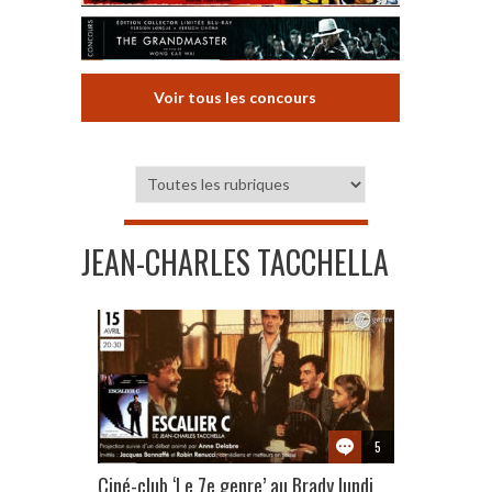
Voir tous les concours
JEAN-CHARLES TACCHELLA
5
Ciné-club ‘Le 7e genre’ au Brady lundi