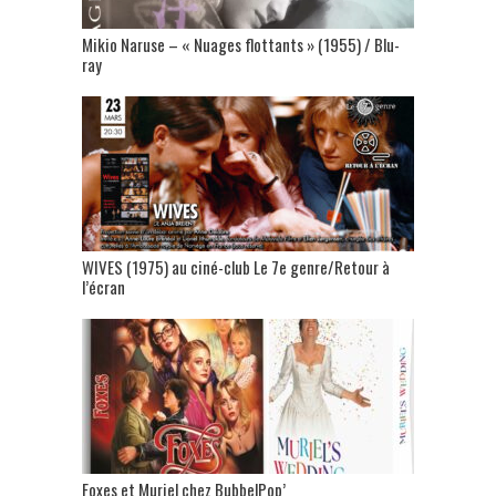
Mikio Naruse – « Nuages flottants » (1955) / Blu-
ray
WIVES (1975) au ciné-club Le 7e genre/Retour à
l’écran
Foxes et Muriel chez BubbelPop’