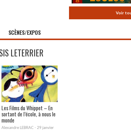
Voir to
SCÈNES/EXPOS
ISIS LETERRIER
Les Films du Whippet – En
sortant de l’école, à nous le
monde
Alexandre LEBRAC
-
29 janvier