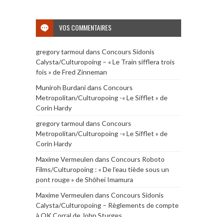
VOS COMMENTAIRES
gregory tarmoul
dans
Concours Sidonis
Calysta/Culturopoing – « Le Train sifflera trois
fois » de Fred Zinneman
Muniroh Burdani
dans
Concours
Metropolitan/Culturopoing -« Le Sifflet » de
Corin Hardy
gregory tarmoul
dans
Concours
Metropolitan/Culturopoing -« Le Sifflet » de
Corin Hardy
Maxime Vermeulen
dans
Concours Roboto
Films/Culturopoing : « De l’eau tiède sous un
pont rouge » de Shōhei Imamura
Maxime Vermeulen
dans
Concours Sidonis
Calysta/Culturopoing – Règlements de compte
à OK Corral de John Sturges