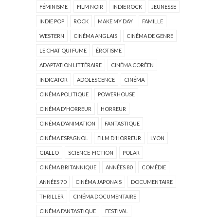
FÉMINISME
FILM NOIR
INDIE ROCK
JEUNESSE
INDIE POP
ROCK
MAKE MY DAY
FAMILLE
WESTERN
CINÉMA ANGLAIS
CINÉMA DE GENRE
LE CHAT QUI FUME
ÉROTISME
ADAPTATION LITTÉRAIRE
CINÉMA CORÉEN
INDICATOR
ADOLESCENCE
CINÉMA
CINÉMA POLITIQUE
POWERHOUSE
CINÉMA D'HORREUR
HORREUR
CINÉMA D'ANIMATION
FANTASTIQUE
CINÉMA ESPAGNOL
FILM D'HORREUR
LYON
GIALLO
SCIENCE-FICTION
POLAR
CINÉMA BRITANNIQUE
ANNÉES 80
COMÉDIE
ANNÉES 70
CINÉMA JAPONAIS
DOCUMENTAIRE
THRILLER
CINÉMA DOCUMENTAIRE
CINÉMA FANTASTIQUE
FESTIVAL