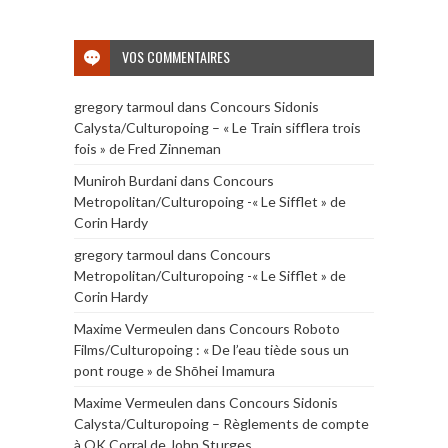
VOS COMMENTAIRES
gregory tarmoul
dans
Concours Sidonis
Calysta/Culturopoing – « Le Train sifflera trois
fois » de Fred Zinneman
Muniroh Burdani
dans
Concours
Metropolitan/Culturopoing -« Le Sifflet » de
Corin Hardy
gregory tarmoul
dans
Concours
Metropolitan/Culturopoing -« Le Sifflet » de
Corin Hardy
Maxime Vermeulen
dans
Concours Roboto
Films/Culturopoing : « De l’eau tiède sous un
pont rouge » de Shōhei Imamura
Maxime Vermeulen
dans
Concours Sidonis
Calysta/Culturopoing – Règlements de compte
à OK Corral de John Sturges