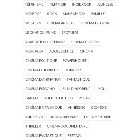
FÉMINISME
FILM NOIR
INDIE ROCK
JEUNESSE
INDIE POP
ROCK
MAKE MY DAY
FAMILLE
WESTERN
CINÉMA ANGLAIS
CINÉMA DE GENRE
LE CHAT QUI FUME
ÉROTISME
ADAPTATION LITTÉRAIRE
CINÉMA CORÉEN
INDICATOR
ADOLESCENCE
CINÉMA
CINÉMA POLITIQUE
POWERHOUSE
CINÉMA D'HORREUR
HORREUR
CINÉMA D'ANIMATION
FANTASTIQUE
CINÉMA ESPAGNOL
FILM D'HORREUR
LYON
GIALLO
SCIENCE-FICTION
POLAR
CINÉMA BRITANNIQUE
ANNÉES 80
COMÉDIE
ANNÉES 70
CINÉMA JAPONAIS
DOCUMENTAIRE
THRILLER
CINÉMA DOCUMENTAIRE
CINÉMA FANTASTIQUE
FESTIVAL