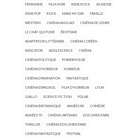
FÉMINISME
FILM NOIR
INDIE ROCK
JEUNESSE
INDIE POP
ROCK
MAKE MY DAY
FAMILLE
WESTERN
CINÉMA ANGLAIS
CINÉMA DE GENRE
LE CHAT QUI FUME
ÉROTISME
ADAPTATION LITTÉRAIRE
CINÉMA CORÉEN
INDICATOR
ADOLESCENCE
CINÉMA
CINÉMA POLITIQUE
POWERHOUSE
CINÉMA D'HORREUR
HORREUR
CINÉMA D'ANIMATION
FANTASTIQUE
CINÉMA ESPAGNOL
FILM D'HORREUR
LYON
GIALLO
SCIENCE-FICTION
POLAR
CINÉMA BRITANNIQUE
ANNÉES 80
COMÉDIE
ANNÉES 70
CINÉMA JAPONAIS
DOCUMENTAIRE
THRILLER
CINÉMA DOCUMENTAIRE
CINÉMA FANTASTIQUE
FESTIVAL