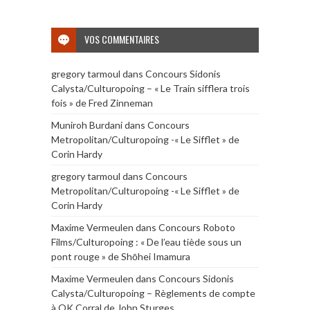
VOS COMMENTAIRES
gregory tarmoul
dans
Concours Sidonis
Calysta/Culturopoing – « Le Train sifflera trois
fois » de Fred Zinneman
Muniroh Burdani
dans
Concours
Metropolitan/Culturopoing -« Le Sifflet » de
Corin Hardy
gregory tarmoul
dans
Concours
Metropolitan/Culturopoing -« Le Sifflet » de
Corin Hardy
Maxime Vermeulen
dans
Concours Roboto
Films/Culturopoing : « De l’eau tiède sous un
pont rouge » de Shōhei Imamura
Maxime Vermeulen
dans
Concours Sidonis
Calysta/Culturopoing – Règlements de compte
à OK Corral de John Sturges