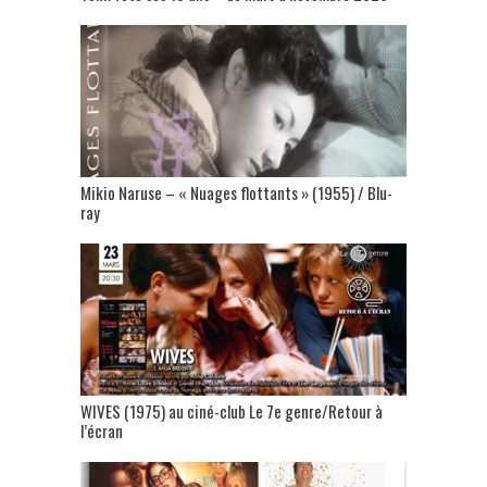
Mikio Naruse – « Nuages flottants » (1955) / Blu-
ray
WIVES (1975) au ciné-club Le 7e genre/Retour à
l’écran