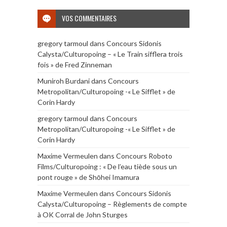
VOS COMMENTAIRES
gregory tarmoul
dans
Concours Sidonis
Calysta/Culturopoing – « Le Train sifflera trois
fois » de Fred Zinneman
Muniroh Burdani
dans
Concours
Metropolitan/Culturopoing -« Le Sifflet » de
Corin Hardy
gregory tarmoul
dans
Concours
Metropolitan/Culturopoing -« Le Sifflet » de
Corin Hardy
Maxime Vermeulen
dans
Concours Roboto
Films/Culturopoing : « De l’eau tiède sous un
pont rouge » de Shōhei Imamura
Maxime Vermeulen
dans
Concours Sidonis
Calysta/Culturopoing – Règlements de compte
à OK Corral de John Sturges