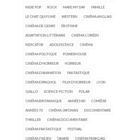
INDIE POP
ROCK
MAKE MY DAY
FAMILLE
LE CHAT QUI FUME
WESTERN
CINÉMA ANGLAIS
CINÉMA DE GENRE
ÉROTISME
ADAPTATION LITTÉRAIRE
CINÉMA CORÉEN
INDICATOR
ADOLESCENCE
CINÉMA
CINÉMA POLITIQUE
POWERHOUSE
CINÉMA D'HORREUR
HORREUR
CINÉMA D'ANIMATION
FANTASTIQUE
CINÉMA ESPAGNOL
FILM D'HORREUR
LYON
GIALLO
SCIENCE-FICTION
POLAR
CINÉMA BRITANNIQUE
ANNÉES 80
COMÉDIE
ANNÉES 70
CINÉMA JAPONAIS
DOCUMENTAIRE
THRILLER
CINÉMA DOCUMENTAIRE
CINÉMA FANTASTIQUE
FESTIVAL
CINÉMA ITALIEN
DRAME
CINÉMA FRANÇAIS