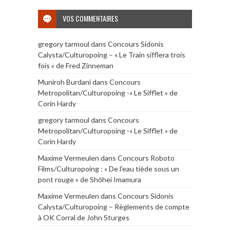
VOS COMMENTAIRES
gregory tarmoul
dans
Concours Sidonis
Calysta/Culturopoing – « Le Train sifflera trois
fois » de Fred Zinneman
Muniroh Burdani
dans
Concours
Metropolitan/Culturopoing -« Le Sifflet » de
Corin Hardy
gregory tarmoul
dans
Concours
Metropolitan/Culturopoing -« Le Sifflet » de
Corin Hardy
Maxime Vermeulen
dans
Concours Roboto
Films/Culturopoing : « De l’eau tiède sous un
pont rouge » de Shōhei Imamura
Maxime Vermeulen
dans
Concours Sidonis
Calysta/Culturopoing – Règlements de compte
à OK Corral de John Sturges