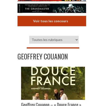
Voir tous les concours
GEOFFREY COUANON
Geoffrey Couanon – « Douce France »