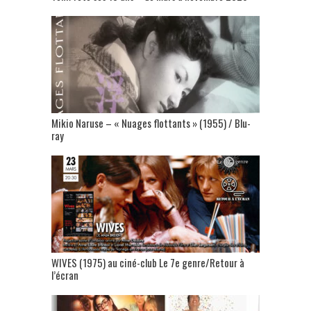
Mikio Naruse – « Nuages flottants » (1955) / Blu-
ray
WIVES (1975) au ciné-club Le 7e genre/Retour à
l’écran