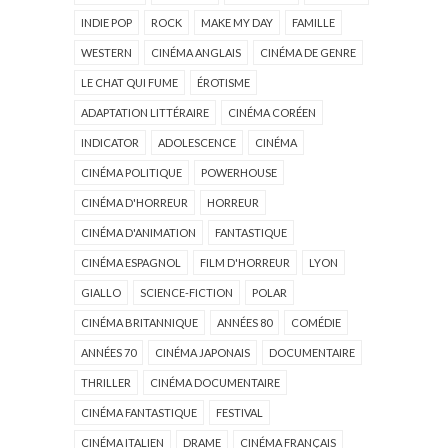
INDIE POP
ROCK
MAKE MY DAY
FAMILLE
WESTERN
CINÉMA ANGLAIS
CINÉMA DE GENRE
LE CHAT QUI FUME
ÉROTISME
ADAPTATION LITTÉRAIRE
CINÉMA CORÉEN
INDICATOR
ADOLESCENCE
CINÉMA
CINÉMA POLITIQUE
POWERHOUSE
CINÉMA D'HORREUR
HORREUR
CINÉMA D'ANIMATION
FANTASTIQUE
CINÉMA ESPAGNOL
FILM D'HORREUR
LYON
GIALLO
SCIENCE-FICTION
POLAR
CINÉMA BRITANNIQUE
ANNÉES 80
COMÉDIE
ANNÉES 70
CINÉMA JAPONAIS
DOCUMENTAIRE
THRILLER
CINÉMA DOCUMENTAIRE
CINÉMA FANTASTIQUE
FESTIVAL
CINÉMA ITALIEN
DRAME
CINÉMA FRANÇAIS