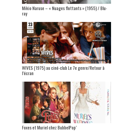
Mikio Naruse – « Nuages flottants » (1955) / Blu-
ray
WIVES (1975) au ciné-club Le 7e genre/Retour à
l’écran
Foxes et Muriel chez BubbelPop’