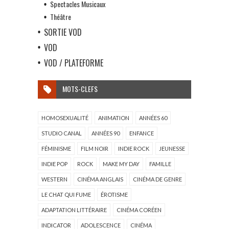
Spectacles Musicaux
Théâtre
SORTIE VOD
VOD
VOD / PLATEFORME
MOTS-CLEFS
HOMOSEXUALITÉ
ANIMATION
ANNÉES 60
STUDIO CANAL
ANNÉES 90
ENFANCE
FÉMINISME
FILM NOIR
INDIE ROCK
JEUNESSE
INDIE POP
ROCK
MAKE MY DAY
FAMILLE
WESTERN
CINÉMA ANGLAIS
CINÉMA DE GENRE
LE CHAT QUI FUME
ÉROTISME
ADAPTATION LITTÉRAIRE
CINÉMA CORÉEN
INDICATOR
ADOLESCENCE
CINÉMA