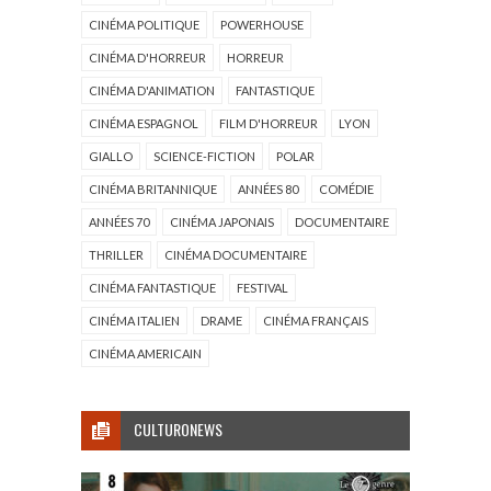
CINÉMA POLITIQUE
POWERHOUSE
CINÉMA D'HORREUR
HORREUR
CINÉMA D'ANIMATION
FANTASTIQUE
CINÉMA ESPAGNOL
FILM D'HORREUR
LYON
GIALLO
SCIENCE-FICTION
POLAR
CINÉMA BRITANNIQUE
ANNÉES 80
COMÉDIE
ANNÉES 70
CINÉMA JAPONAIS
DOCUMENTAIRE
THRILLER
CINÉMA DOCUMENTAIRE
CINÉMA FANTASTIQUE
FESTIVAL
CINÉMA ITALIEN
DRAME
CINÉMA FRANÇAIS
CINÉMA AMERICAIN
CULTURONEWS