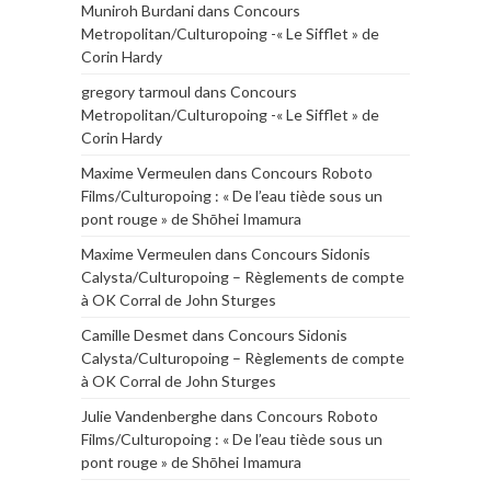
Muniroh Burdani
dans
Concours
Metropolitan/Culturopoing -« Le Sifflet » de
Corin Hardy
gregory tarmoul
dans
Concours
Metropolitan/Culturopoing -« Le Sifflet » de
Corin Hardy
Maxime Vermeulen
dans
Concours Roboto
Films/Culturopoing : « De l’eau tiède sous un
pont rouge » de Shōhei Imamura
Maxime Vermeulen
dans
Concours Sidonis
Calysta/Culturopoing – Règlements de compte
à OK Corral de John Sturges
Camille Desmet
dans
Concours Sidonis
Calysta/Culturopoing – Règlements de compte
à OK Corral de John Sturges
Julie Vandenberghe
dans
Concours Roboto
Films/Culturopoing : « De l’eau tiède sous un
pont rouge » de Shōhei Imamura