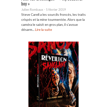
boy »
Julien Rombaux
-
5 février 2019
Steve Carell a les sourcils froncés, les traits
crispés et la mine tourmentée. Alors que la
caméra le saisit en gros plan, il s’avoue
désarm...
Lire la suite