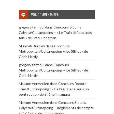
VOS COMMENTAIRES
gregory tarmoul
dans
Concours Sidonis
Calysta/Culturopoing – « Le Train sifflera trois
fois » de Fred Zinneman
Muniroh Burdani
dans
Concours
Metropolitan/Culturopoing -« Le Sifflet » de
Corin Hardy
gregory tarmoul
dans
Concours
Metropolitan/Culturopoing -« Le Sifflet » de
Corin Hardy
Maxime Vermeulen
dans
Concours Roboto
Films/Culturopoing : « De l’eau tiède sous un
pont rouge » de Shōhei Imamura
Maxime Vermeulen
dans
Concours Sidonis
Calysta/Culturopoing – Règlements de compte
à OK Corral de John Sturges