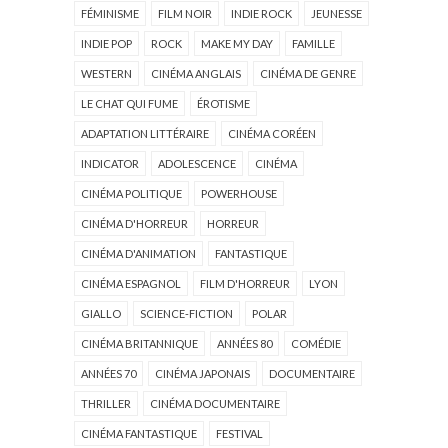
FÉMINISME
FILM NOIR
INDIE ROCK
JEUNESSE
INDIE POP
ROCK
MAKE MY DAY
FAMILLE
WESTERN
CINÉMA ANGLAIS
CINÉMA DE GENRE
LE CHAT QUI FUME
ÉROTISME
ADAPTATION LITTÉRAIRE
CINÉMA CORÉEN
INDICATOR
ADOLESCENCE
CINÉMA
CINÉMA POLITIQUE
POWERHOUSE
CINÉMA D'HORREUR
HORREUR
CINÉMA D'ANIMATION
FANTASTIQUE
CINÉMA ESPAGNOL
FILM D'HORREUR
LYON
GIALLO
SCIENCE-FICTION
POLAR
CINÉMA BRITANNIQUE
ANNÉES 80
COMÉDIE
ANNÉES 70
CINÉMA JAPONAIS
DOCUMENTAIRE
THRILLER
CINÉMA DOCUMENTAIRE
CINÉMA FANTASTIQUE
FESTIVAL