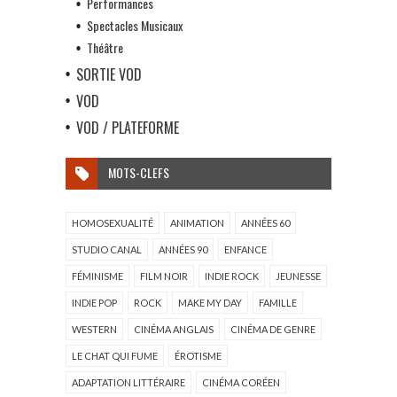
Performances
Spectacles Musicaux
Théâtre
SORTIE VOD
VOD
VOD / PLATEFORME
MOTS-CLEFS
HOMOSEXUALITÉ
ANIMATION
ANNÉES 60
STUDIO CANAL
ANNÉES 90
ENFANCE
FÉMINISME
FILM NOIR
INDIE ROCK
JEUNESSE
INDIE POP
ROCK
MAKE MY DAY
FAMILLE
WESTERN
CINÉMA ANGLAIS
CINÉMA DE GENRE
LE CHAT QUI FUME
ÉROTISME
ADAPTATION LITTÉRAIRE
CINÉMA CORÉEN