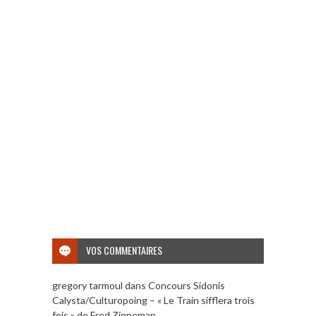
VOS COMMENTAIRES
gregory tarmoul
dans
Concours Sidonis
Calysta/Culturopoing – « Le Train sifflera trois
fois » de Fred Zinneman