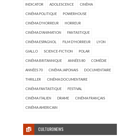
INDICATOR
ADOLESCENCE
CINÉMA
CINÉMA POLITIQUE
POWERHOUSE
CINÉMA D'HORREUR
HORREUR
CINÉMA D'ANIMATION
FANTASTIQUE
CINÉMA ESPAGNOL
FILM D'HORREUR
LYON
GIALLO
SCIENCE-FICTION
POLAR
CINÉMA BRITANNIQUE
ANNÉES 80
COMÉDIE
ANNÉES 70
CINÉMA JAPONAIS
DOCUMENTAIRE
THRILLER
CINÉMA DOCUMENTAIRE
CINÉMA FANTASTIQUE
FESTIVAL
CINÉMA ITALIEN
DRAME
CINÉMA FRANÇAIS
CINÉMA AMERICAIN
CULTURONEWS