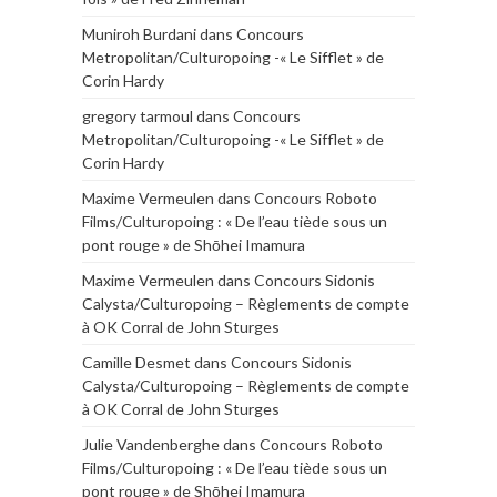
Muniroh Burdani
dans
Concours
Metropolitan/Culturopoing -« Le Sifflet » de
Corin Hardy
gregory tarmoul
dans
Concours
Metropolitan/Culturopoing -« Le Sifflet » de
Corin Hardy
Maxime Vermeulen
dans
Concours Roboto
Films/Culturopoing : « De l’eau tiède sous un
pont rouge » de Shōhei Imamura
Maxime Vermeulen
dans
Concours Sidonis
Calysta/Culturopoing – Règlements de compte
à OK Corral de John Sturges
Camille Desmet
dans
Concours Sidonis
Calysta/Culturopoing – Règlements de compte
à OK Corral de John Sturges
Julie Vandenberghe
dans
Concours Roboto
Films/Culturopoing : « De l’eau tiède sous un
pont rouge » de Shōhei Imamura