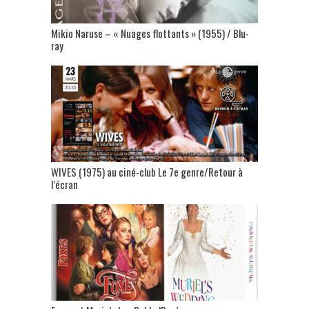
Mikio Naruse – « Nuages flottants » (1955) / Blu-
ray
WIVES (1975) au ciné-club Le 7e genre/Retour à
l’écran