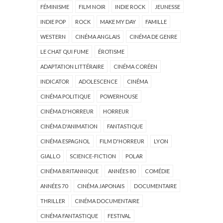
FÉMINISME
FILM NOIR
INDIE ROCK
JEUNESSE
INDIE POP
ROCK
MAKE MY DAY
FAMILLE
WESTERN
CINÉMA ANGLAIS
CINÉMA DE GENRE
LE CHAT QUI FUME
ÉROTISME
ADAPTATION LITTÉRAIRE
CINÉMA CORÉEN
INDICATOR
ADOLESCENCE
CINÉMA
CINÉMA POLITIQUE
POWERHOUSE
CINÉMA D'HORREUR
HORREUR
CINÉMA D'ANIMATION
FANTASTIQUE
CINÉMA ESPAGNOL
FILM D'HORREUR
LYON
GIALLO
SCIENCE-FICTION
POLAR
CINÉMA BRITANNIQUE
ANNÉES 80
COMÉDIE
ANNÉES 70
CINÉMA JAPONAIS
DOCUMENTAIRE
THRILLER
CINÉMA DOCUMENTAIRE
CINÉMA FANTASTIQUE
FESTIVAL