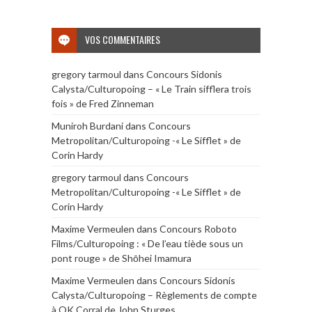
VOS COMMENTAIRES
gregory tarmoul
dans
Concours Sidonis
Calysta/Culturopoing – « Le Train sifflera trois
fois » de Fred Zinneman
Muniroh Burdani
dans
Concours
Metropolitan/Culturopoing -« Le Sifflet » de
Corin Hardy
gregory tarmoul
dans
Concours
Metropolitan/Culturopoing -« Le Sifflet » de
Corin Hardy
Maxime Vermeulen
dans
Concours Roboto
Films/Culturopoing : « De l’eau tiède sous un
pont rouge » de Shōhei Imamura
Maxime Vermeulen
dans
Concours Sidonis
Calysta/Culturopoing – Règlements de compte
à OK Corral de John Sturges