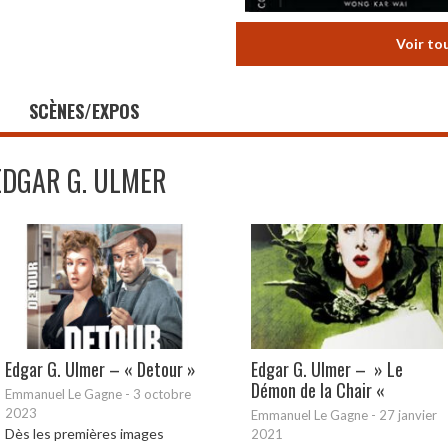
Voir to
SCÈNES/EXPOS
EDGAR G. ULMER
Edgar G. Ulmer – « Detour »
Edgar G. Ulmer – » Le
Démon de la Chair «
Emmanuel Le Gagne
-
3 octobre
2023
Emmanuel Le Gagne
-
27 janvier
Dès les premières images
2021