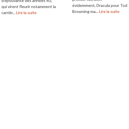
d’épouvante des années 40,
évidemment, Dracula pour Tod
qui virent fleurir notamment la
Browning ma...
Lire la suite
carrièr...
Lire la suite