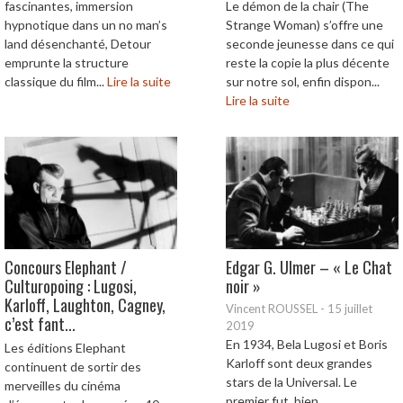
fascinantes, immersion
Le démon de la chair (The
hypnotique dans un no man’s
Strange Woman) s’offre une
land désenchanté, Detour
seconde jeunesse dans ce qui
emprunte la structure
reste la copie la plus décente
classique du film...
Lire la suite
sur notre sol, enfin dispon...
Lire la suite
Concours Elephant /
Edgar G. Ulmer – « Le Chat
Culturopoing : Lugosi,
noir »
Karloff, Laughton, Cagney,
Vincent ROUSSEL
-
15 juillet
c’est fant...
2019
En 1934, Bela Lugosi et Boris
Les éditions Elephant
Karloff sont deux grandes
continuent de sortir des
stars de la Universal. Le
merveilles du cinéma
premier fut, bien