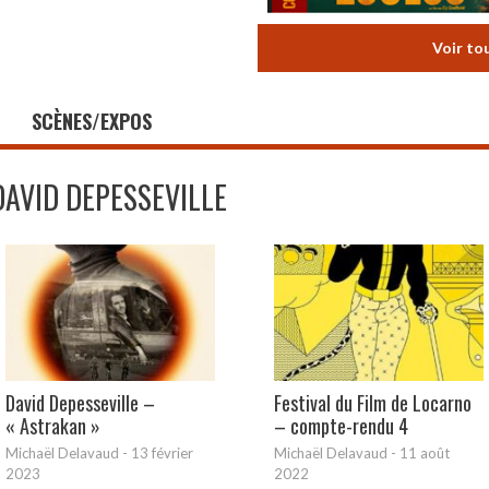
Voir to
SCÈNES/EXPOS
DAVID DEPESSEVILLE
David Depesseville –
Festival du Film de Locarno
« Astrakan »
– compte-rendu 4
Michaël Delavaud
-
13 février
Michaël Delavaud
-
11 août
2023
2022