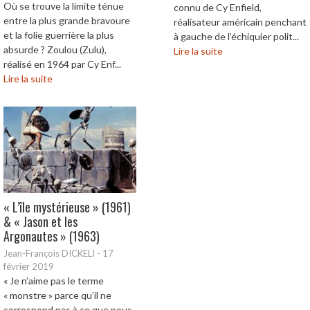
Où se trouve la limite ténue
connu de Cy Enfield,
entre la plus grande bravoure
réalisateur américain penchant
et la folie guerrière la plus
à gauche de l’échiquier polit...
absurde ? Zoulou (Zulu),
Lire la suite
réalisé en 1964 par Cy Enf...
Lire la suite
« L’île mystérieuse » (1961)
& « Jason et les
Argonautes » (1963)
Jean-François DICKELI
-
17
février 2019
« Je n’aime pas le terme
« monstre » parce qu’il ne
correspond pas à ce que nous