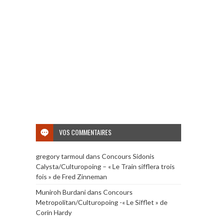
VOS COMMENTAIRES
gregory tarmoul
dans
Concours Sidonis
Calysta/Culturopoing – « Le Train sifflera trois
fois » de Fred Zinneman
Muniroh Burdani
dans
Concours
Metropolitan/Culturopoing -« Le Sifflet » de
Corin Hardy