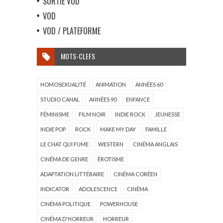
SORTIE VOD
VOD
VOD / PLATEFORME
MOTS-CLEFS
HOMOSEXUALITÉ
ANIMATION
ANNÉES 60
STUDIO CANAL
ANNÉES 90
ENFANCE
FÉMINISME
FILM NOIR
INDIE ROCK
JEUNESSE
INDIE POP
ROCK
MAKE MY DAY
FAMILLE
LE CHAT QUI FUME
WESTERN
CINÉMA ANGLAIS
CINÉMA DE GENRE
ÉROTISME
ADAPTATION LITTÉRAIRE
CINÉMA CORÉEN
INDICATOR
ADOLESCENCE
CINÉMA
CINÉMA POLITIQUE
POWERHOUSE
CINÉMA D'HORREUR
HORREUR