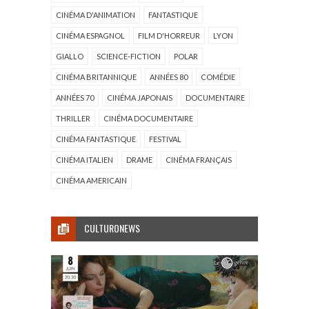
CINÉMA D'ANIMATION
FANTASTIQUE
CINÉMA ESPAGNOL
FILM D'HORREUR
LYON
GIALLO
SCIENCE-FICTION
POLAR
CINÉMA BRITANNIQUE
ANNÉES 80
COMÉDIE
ANNÉES 70
CINÉMA JAPONAIS
DOCUMENTAIRE
THRILLER
CINÉMA DOCUMENTAIRE
CINÉMA FANTASTIQUE
FESTIVAL
CINÉMA ITALIEN
DRAME
CINÉMA FRANÇAIS
CINÉMA AMERICAIN
CULTURONEWS