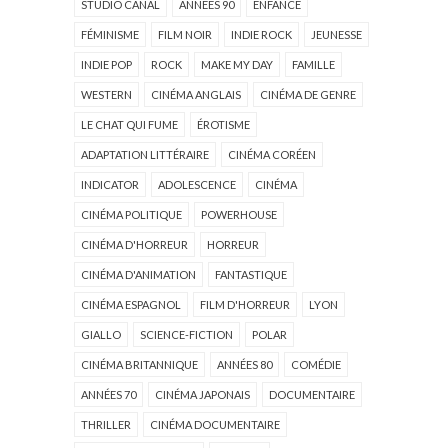
STUDIO CANAL
ANNÉES 90
ENFANCE
FÉMINISME
FILM NOIR
INDIE ROCK
JEUNESSE
INDIE POP
ROCK
MAKE MY DAY
FAMILLE
WESTERN
CINÉMA ANGLAIS
CINÉMA DE GENRE
LE CHAT QUI FUME
ÉROTISME
ADAPTATION LITTÉRAIRE
CINÉMA CORÉEN
INDICATOR
ADOLESCENCE
CINÉMA
CINÉMA POLITIQUE
POWERHOUSE
CINÉMA D'HORREUR
HORREUR
CINÉMA D'ANIMATION
FANTASTIQUE
CINÉMA ESPAGNOL
FILM D'HORREUR
LYON
GIALLO
SCIENCE-FICTION
POLAR
CINÉMA BRITANNIQUE
ANNÉES 80
COMÉDIE
ANNÉES 70
CINÉMA JAPONAIS
DOCUMENTAIRE
THRILLER
CINÉMA DOCUMENTAIRE