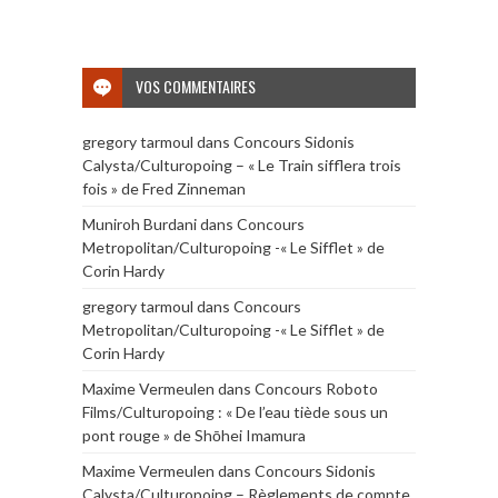
VOS COMMENTAIRES
gregory tarmoul
dans
Concours Sidonis
Calysta/Culturopoing – « Le Train sifflera trois
fois » de Fred Zinneman
Muniroh Burdani
dans
Concours
Metropolitan/Culturopoing -« Le Sifflet » de
Corin Hardy
gregory tarmoul
dans
Concours
Metropolitan/Culturopoing -« Le Sifflet » de
Corin Hardy
Maxime Vermeulen
dans
Concours Roboto
Films/Culturopoing : « De l’eau tiède sous un
pont rouge » de Shōhei Imamura
Maxime Vermeulen
dans
Concours Sidonis
Calysta/Culturopoing – Règlements de compte